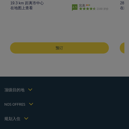
19.3 km 距离市中心
28.
完美
4.5
在地图上查看
在地
2169 评价
成都酒店
峨嵋山酒店
预订
昆明酒店
巴黎酒店
仁川酒店
法律声明
上海酒店
条款和条件
台湾酒店
个人数据政策
顶级目的地
Hôtels Saint-Malo
Cookie 政策
Hôtels Lyon
Flavours Instant Benefit 通用使用条款和条件
NOS OFFRES
逍遥游优惠（含早餐）
条款和条件
会员费率
我的预订
Politiques de taxes 2023
规划入住
会议和活动
Politiques de taxes 2022
Hôtels et Inspirations