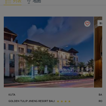
列表
地图
整修
KUTA
BALI
GOLDEN TULIP JINENG RESORT BALI
ROYA