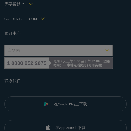
税收政策 2021
需要帮助？
常见问答
招贤纳士
联系我们
Jin Jiang International
GOLDENTULIP.COM
Cookies management
预订中心
自华南
每周 7 天上午 8:00 至下午 22:00 （巴黎
1 0800 852 2075
时间）— 本地电话费用
(
可用英语
)
联系我们
在Google Play上下载
在App Store上下载