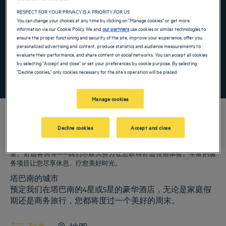
Navigate forward to interact with the calendar and select a date. Press the ques
Navigate backward to interact with the ca
RESPECT FOR YOUR PRIVACY IS A PRIORITY FOR US
You can change your choices at any time by clicking on "Manage cookies" or get more
information via our Cookie Policy. We and
our partners
use cookies or similar technologies to
ensure the proper functioning and security of the site, improve your experience, offer you
添加特惠代码
personalized advertising and content, produce statistics and audience measurements to
evaluate their performance, and share content on social networks. You can accept all cookies
by selecting "Accept and close" or set your preferences by cookie purpose. By selecting
"Decline cookies," only cookies necessary for the site's operation will be placed.
寻找酒店
Manage cookies
Decline cookies
Accept and close
我们的郁锦香酒店欢迎您来访塔巴南。为您提供餐厅、泊车服务、会议
室、舒适客房等——我们尽最大努力让您获得舒适住宿体验。丰富的服
务项目让您尽享休息、疗愈美好时光。
塔巴南的城市
预定我们在塔巴南的4星或5星的豪华酒店，无论是家庭假
期还是商务旅行，您都将度过一个美好的周末。