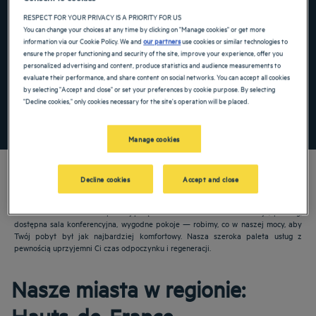
RESPECT FOR YOUR PRIVACY IS A PRIORITY FOR US
Navigate forward to interact with the calendar and select a date. Press the ques
Navigate backward to interact with the ca
You can change your choices at any time by clicking on "Manage cookies" or get more
information via our Cookie Policy. We and
our partners
use cookies or similar technologies to
ensure the proper functioning and security of the site, improve your experience, offer you
personalized advertising and content, produce statistics and audience measurements to
Dodaj specjalny kod
evaluate their performance, and share content on social networks. You can accept all cookies
by selecting "Accept and close" or set your preferences by cookie purpose. By selecting
"Decline cookies," only cookies necessary for the site's operation will be placed.
ZNAJDŹ HOTEL
Manage cookies
Decline cookies
Accept and close
Nasze hotele Golden Tulip witają Cię w: Hauts-de-France. Restauracje, parking,
dostępna sala konferencyjna, wygodne pokoje — robimy, co w naszej mocy, aby
Twój pobyt był jak najbardziej komfortowy. Nasza szeroka paleta usług z
pewnością uprzyjemni Ci czas odpoczynku i regeneracji.
Nasze miasta w regionie: