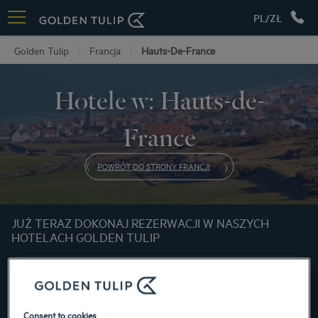
PL/ZŁ
Golden Tulip
Francja
Hauts-De-France
Hotele w: Hauts-de-
France
POWRÓT DO STRONY FRANCJI
JUŻ TERAZ DOKONAJ REZERWACJI W NASZYCH
HOTELACH GOLDEN TULIP
Consent to cookies