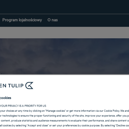
Program lojalnościowy
O nas
Hotele w: Belgia
cookies
YOUR PRIVACY IS A PRIORITY FOR US
POWRÓT DO CELÓW PODRÓŻY
your choices at any time by clicking on "Manage cookies" or get more information via our Cookie Policy. We an
lar technologies to ensure the proper functioning and security of the site, improve your experience, offer you 
 content, produce statistics and audience measurements to evaluate their performance, and share content on
all cookies by selecting "Accept and close" or set your preferences by cookie purpose. By selecting "Decline coo