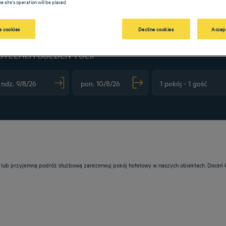
e site's operation will be placed.
 cookies
Decline cookies
Accep
OTELACH GOLDEN TULIP
vigate forward to interact with the calendar and select a date. Press the question m
Navigate backward to interact with the calendar and sele
je lub przyjemną podróż służbową zarezerwuj pokój hotelowy w naszych obiektach. Doceń k