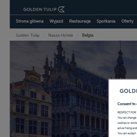
Strona główna
Wyjazd
Restauracje
Spotkania
Oferty
Golden Tulip
Nasze Hotele
Belgia
Consent to 
RESPECT FOR 
You can change 
cookies or simi
advertising and
You can accept 