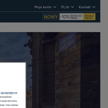
Moje konto
PL/zł
Kontakt
d
our partners
use
personalized
 social networks.
kies," only cookies