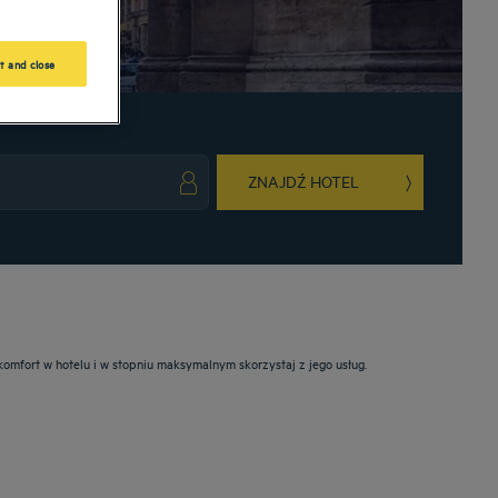
t and close
ZNAJDŹ HOTEL
ark key to get the keyboard shortcuts for changing dates.
ct a date. Press the question mark key to get the keyboard shortcuts for changing da
omfort w hotelu i w stopniu maksymalnym skorzystaj z jego usług.