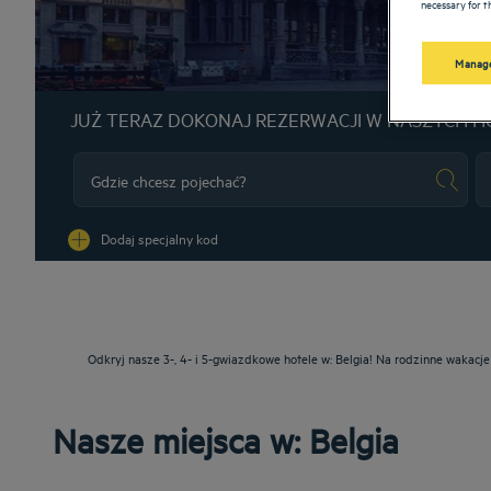
necessary for th
Manage
JUŻ TERAZ DOKONAJ REZERWACJI W NASZYCH H
Na
Dodaj specjalny kod
Odkryj nasze 3-, 4- i 5-gwiazdkowe hotele w: Belgia! Na rodzinne wakac
Nasze miejsca w: Belgia