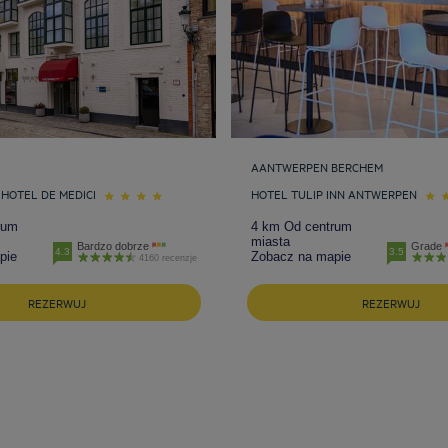
AANTWERPEN BERCHEM
 HOTEL DE MEDICI
HOTEL TULIP INN ANTWERPEN
rum
4 km Od centrum
miasta
Bardzo dobrze
Grade
4.3
3.5
pie
Zobacz na mapie
4160 recenzje
REZERWUJ
REZERWUJ