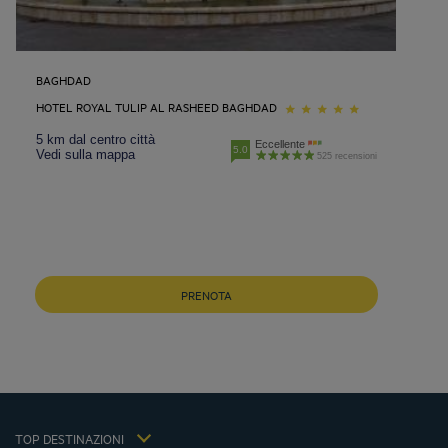
BAGHDAD
HOTEL ROYAL TULIP AL RASHEED BAGHDAD
5 km dal centro città
Eccellente
5.0
Vedi sulla mappa
525 recensioni
Hotels Aix-les-Bains
Hotels Marseille
Hotels Strasbourg
PRENOTA
Hotels Bordeaux
Hotels Paris
Hotels Shanghai
Hotels Pornic
Avviso legale
Hotels Bangkok
termini di vendita
Hotels La Baule
TOP DESTINAZIONI
politica sulla privacy
Hotels Saint-Malo