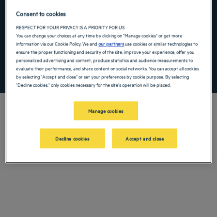
Navigate forward to interact with the calendar and select a date. Press the ques
Navigate backward to interact with the ca
Consent to cookies
RESPECT FOR YOUR PRIVACY IS A PRIORITY FOR US
You can change your choices at any time by clicking on "Manage cookies" or get more
Aggiungi un codice speciale
information via our Cookie Policy. We and
our partners
use cookies or similar technologies to
ensure the proper functioning and security of the site, improve your experience, offer you
personalized advertising and content, produce statistics and audience measurements to
evaluate their performance, and share content on social networks. You can accept all cookies
TROVA UN HOTEL
by selecting "Accept and close" or set your preferences by cookie purpose. By selecting
"Decline cookies," only cookies necessary for the site's operation will be placed.
Manage cookies
Durante il vostro viaggio in Iraq, soggiornate nei nostri hotel a 4 e 5 stelle! Il
Decline cookies
Accept and close
vostro hotel Golden Tulip vi offrirà i servizi necessari per il vostro benessere
durante un soggiorno in famiglia o un romantico weekend.