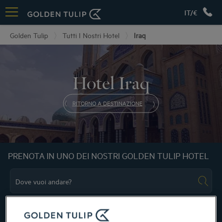
IT/€
Golden Tulip
Tutti I Nostri Hotel
Iraq
Hotel Iraq
RITORNO A DESTINAZIONE
PRENOTA IN UNO DEI NOSTRI GOLDEN TULIP HOTEL