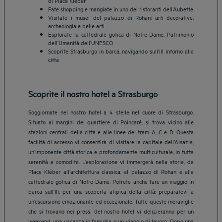
di Place Kléber
Fate shopping e mangiate in uno dei ristoranti dell’Aubette
Visitate i musei del palazzo di Rohan: arti decorative,
archeologia e belle arti
Esplorate la cattedrale gotica di Notre-Dame, Patrimonio
dell’Umanità dell’UNESCO
Scoprite Strasburgo in barca, navigando sull’Ill intorno alla
città
Scoprite il nostro hotel a Strasburgo
Soggiornate nel nostro hotel a 4 stelle nel cuore di Strasburgo.
Situato ai margini del quartiere di Poincaré, si trova vicino alle
stazioni centrali della città e alle linee dei tram A, C e D. Questa
facilità di accesso vi consentirà di visitare la capitale dell’Alsazia,
un’imponente città storica e profondamente multiculturale, in tutta
serenità e comodità. L’esplorazione vi immergerà nella storia, da
Place Kléber all’architettura classica, al palazzo di Rohan e alla
cattedrale gotica di Notre-Dame. Potrete anche fare un viaggio in
barca sull’Ill, per una scoperta atipica della città; preparatevi a
un’escursione emozionante ed eccezionale. Tutte queste meraviglie
che si trovano nei pressi del nostro hotel vi delizieranno per un
weekend, una vacanza in famiglia o un viaggio di lavoro. Dopo una