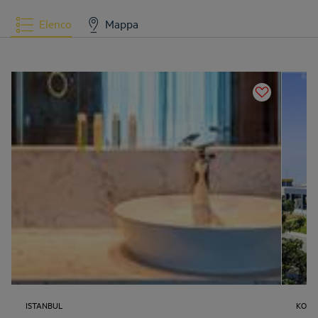
Elenco
Mappa
ISTANBUL
KOCA