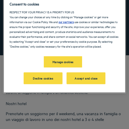
Navigate forward to interact with the calendar and select a date. Press the ques
Navigate backward to interact with the ca
Consent to cookies
RESPECT FOR YOUR PRIVACY IS A PRIORITY FOR US
You can change your choices at any time by clicking on "Manage cookies" or get more
information via our Cookie Policy. We and
our partners
use cookies or similar technologies to
Aggiungi un codice speciale
ensure the proper functioning and security of the site, improve your experience, offer you
personalized advertising and content, produce statistics and audience measurements to
evaluate their performance, and share content on social networks. You can accept all cookies
by selecting "Accept and close" or set your preferences by cookie purpose. By selecting
TROVA UN HOTEL
"Decline cookies," only cookies necessary for the site's operation will be placed.
Manage cookies
Decline cookies
Accept and close
Durante il vostro viaggio in Turchia, soggiornate nei nostri hotel a 4 e 5 stelle! Il
vostro hotel Golden Tulip vi offrirà i servizi necessari per il vostro benessere
durante un soggiorno in famiglia o un romantico weekend.
Nostri hotel
Prenotate un soggiorno per il weekend, una vacanza in famiglia o
un viaggio di lavoro in uno dei nostri hotel a 3 o 4 stelle