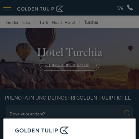
IT/€
Golden Tulip
Tutti I Nostri Hotel
Turchia
Hotel Turchia
RITORNO A DESTINAZIONE
PRENOTA IN UNO DEI NOSTRI GOLDEN TULIP HOTEL