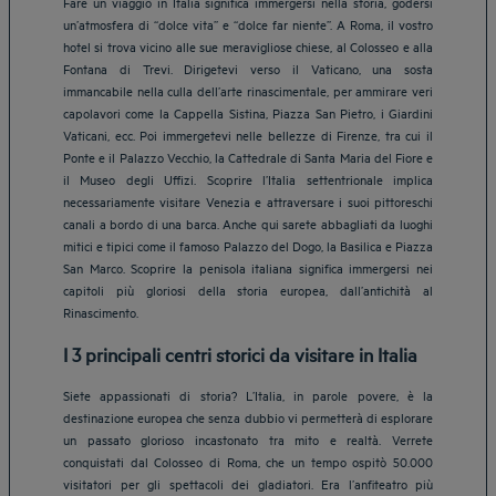
Fare un viaggio in Italia significa immergersi nella storia, godersi
un’atmosfera di “dolce vita” e “dolce far niente”. A Roma, il vostro
hotel si trova vicino alle sue meravigliose chiese, al Colosseo e alla
Fontana di Trevi. Dirigetevi verso il Vaticano, una sosta
immancabile nella culla dell’arte rinascimentale, per ammirare veri
capolavori come la Cappella Sistina, Piazza San Pietro, i Giardini
Vaticani, ecc. Poi immergetevi nelle bellezze di Firenze, tra cui il
Ponte e il Palazzo Vecchio, la Cattedrale di Santa Maria del Fiore e
il Museo degli Uffizi. Scoprire l’Italia settentrionale implica
necessariamente visitare Venezia e attraversare i suoi pittoreschi
canali a bordo di una barca. Anche qui sarete abbagliati da luoghi
mitici e tipici come il famoso Palazzo del Dogo, la Basilica e Piazza
San Marco. Scoprire la penisola italiana significa immergersi nei
capitoli più gloriosi della storia europea, dall’antichità al
Rinascimento.
I 3 principali centri storici da visitare in Italia
Siete appassionati di storia? L’Italia, in parole povere, è la
destinazione europea che senza dubbio vi permetterà di esplorare
un passato glorioso incastonato tra mito e realtà. Verrete
conquistati dal Colosseo di Roma, che un tempo ospitò 50.000
visitatori per gli spettacoli dei gladiatori. Era l’anfiteatro più