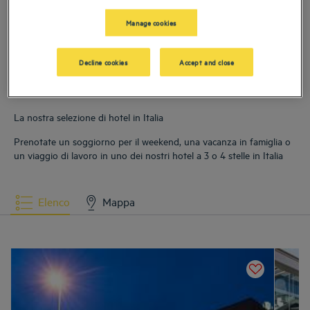
Hotel
Padova
Hotel
Roma
Manage cookies
Hotel
Torino
Decline cookies
Accept and close
La nostra selezione di hotel in Italia
Prenotate un soggiorno per il weekend, una vacanza in famiglia o
un viaggio di lavoro in uno dei nostri hotel a 3 o 4 stelle in Italia
Elenco
Mappa