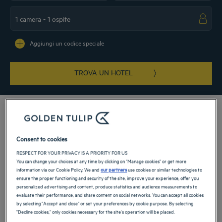
Navigate forward to interact with the calendar and select a date. Press the ques
Navigate backward to interact with the ca
Aggiungi un codice speciale
TROVA UN HOTEL
Consent to cookies
Soggiornate in Italia nei nostri hotel Golden Tulip a 4 e 5 stelle! Sole, visite
storiche, delizie... La dolce vita è a pochi passi dal vostro hotel accogliente.
RESPECT FOR YOUR PRIVACY IS A PRIORITY FOR US
Pianificare le visite sarà un piacere, poiché le nostre strutture vantano posizioni
You can change your choices at any time by clicking on "Manage cookies" or get more
ideali per rendere più facili i vostri viaggi. Inoltre, potrete rilassarvi nelle nostre
information via our Cookie Policy. We and
our partners
use cookies or similar technologies to
ensure the proper functioning and security of the site, improve your experience, offer you
spa e assaporare la cucina dei nostri ristoranti.
personalized advertising and content, produce statistics and audience measurements to
evaluate their performance, and share content on social networks. You can accept all cookies
by selecting "Accept and close" or set your preferences by cookie purpose. By selecting
Le nostre città in Italia
"Decline cookies," only cookies necessary for the site's operation will be placed.