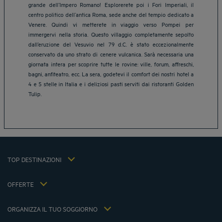
grande dell’Impero Romano! Esplorerete poi i Fori Imperiali, il
centro politico dell’antica Roma, sede anche del tempio dedicato a
Venere. Quindi vi metterete in viaggio verso Pompei per
immergervi nella storia. Questo villaggio completamente sepolto
dall’eruzione del Vesuvio nel 79 d.C. è stato eccezionalmente
conservato da uno strato di cenere vulcanica. Sarà necessaria una
Hotels Aix-les-Bains
giornata intera per scoprire tutte le rovine: ville, forum, affreschi,
Hotels Marseille
bagni, anfiteatro, ecc. La sera, godetevi il comfort dei nostri hotel a
Hotels Strasbourg
4 e 5 stelle in Italia e i deliziosi pasti serviti dai ristoranti Golden
Hotels Bordeaux
Tulip.
Hotels Paris
Hotels Shanghai
Hotels Pornic
Avviso legale
Hotels Bangkok
termini di vendita
Hotels La Baule
TOP DESTINAZIONI
politica sulla privacy
Hotels Saint-Malo
cookie politica
Hotels Lione
OFFERTE
termini e condizioni Flavours Instant Benefit
Offerta di viaggio con colazione inclusa
termini e condizioni
Member Rate
Prenotazione
ORGANIZZA IL TUO SOGGIORNO
politica fiscale 2023
riunioni ed eventi
politica fiscale 2022