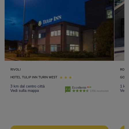
RIVOLI
ROME
HOTEL TULIP INN TURIN WEST
GOLD
3 km dal centro città
1 km 
Eccellente
4.4
Vedi sulla mappa
Vedi 
1359 recensioni