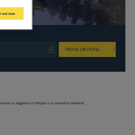
t and close
TROVA UN HOTEL
ark key to get the keyboard shortcuts for changing dates.
ct a date. Press the question mark key to get the keyboard shortcuts for changing da
re durante un soggiorno in famiglia o un romantico weekend.