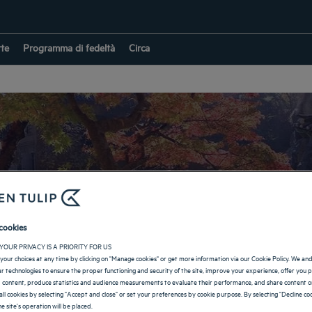
rte
Programma di fedeltà
Circa
Hotel Corea del Sud
cookies
YOUR PRIVACY IS A PRIORITY FOR US
your choices at any time by clicking on "Manage cookies" or get more information via our Cookie Policy. We an
RITORNO A DESTINAZIONE
lar technologies to ensure the proper functioning and security of the site, improve your experience, offer you 
 content, produce statistics and audience measurements to evaluate their performance, and share content on
all cookies by selecting "Accept and close" or set your preferences by cookie purpose. By selecting "Decline coo
e site's operation will be placed.