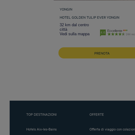
YONGIN
HOTEL GOLDEN TULIP EVER YONGIN
32 km dal centro
città
Eccellente
4.6
Vedi sulla mappa
244 rec
PRENOTA
TOP DESTINAZIONI
OFFERTE
Hotels Aix-les-Bains
Offerta di viaggio con colazio