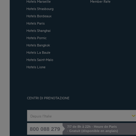
Hotels Marseille
Member Rate
Hotels Strasbourg
Hotels Bordeaux
Hotels Paris
Hotels Shanghai
Hotels Pornic
Hotels Bangkok
Hotels La Baule
Hotels Saint-Malo
Hotels Lione
CENTRI DI PRENOTAZIONE
Depuis l'Italie
7/7 de 8h à 22h - Heure de Paris
800 088 279
- Gratuit (disponible en anglais)