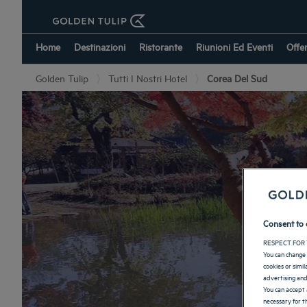
Home
Destinazioni
Ristorante
Riunioni Ed Eventi
Offe
Golden Tulip
Tutti I Nostri Hotel
Corea Del Sud
Consent to 
RESPECT FOR 
You can change 
cookies or simi
advertising and
You can accept 
necessary for th