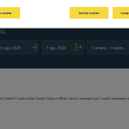
 cookies
Decline cookies
Accep
TEL
vigate forward to interact with the calendar and select a date. Press the question m
Navigate backward to interact with the calendar and sele
 e 5 stelle! Il vostro hotel Golden Tulip vi offrirà i servizi necessari per il vostro benesse