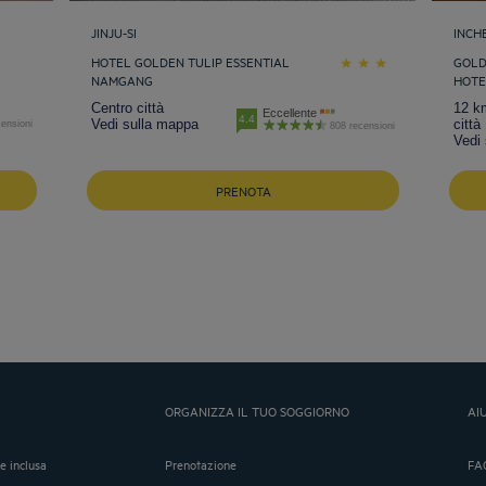
JINJU-SI
INCH
HOTEL GOLDEN TULIP ESSENTIAL
GOLD
NAMGANG
HOTE
Centro città
12 k
Eccellente
4.4
Vedi sulla mappa
città
ensioni
808 recensioni
Vedi
PRENOTA
ORGANIZZA IL TUO SOGGIORNO
AI
ne inclusa
Prenotazione
FA