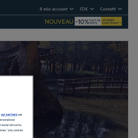
Il mio account
IT/€
Contatti
d
our partners
use
personalized
 social networks.
kies," only cookies