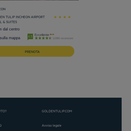
EON
EN TULIP INCHEON AIRPORT
L & SUITES
m dal centro
Eccellente
4.5
 sulla mappa
12460 recensioni
PRENOTA
UTO?
GOLDENTULIP.COM
Q
Avviso legale