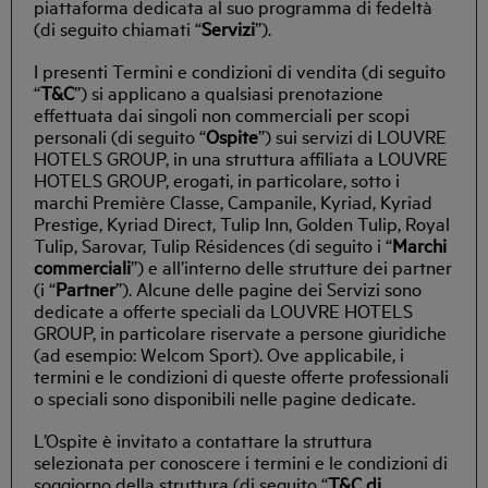
piattaforma dedicata al suo programma di fedeltà
(di seguito chiamati “
Servizi
”).
I presenti Termini e condizioni di vendita (di seguito
“
T&C
”) si applicano a qualsiasi prenotazione
effettuata dai singoli non commerciali per scopi
personali (di seguito “
Ospite
”) sui servizi di LOUVRE
HOTELS GROUP, in una struttura affiliata a LOUVRE
HOTELS GROUP, erogati, in particolare, sotto i
marchi Première Classe, Campanile, Kyriad, Kyriad
Prestige, Kyriad Direct, Tulip Inn, Golden Tulip, Royal
Tulip, Sarovar, Tulip Résidences (di seguito i “
Marchi
commerciali
”) e all’interno delle strutture dei partner
(i “
Partner
”). Alcune delle pagine dei Servizi sono
dedicate a offerte speciali da LOUVRE HOTELS
GROUP, in particolare riservate a persone giuridiche
(ad esempio: Welcom Sport). Ove applicabile, i
termini e le condizioni di queste offerte professionali
o speciali sono disponibili nelle pagine dedicate.
L’Ospite è invitato a contattare la struttura
selezionata per conoscere i termini e le condizioni di
soggiorno della struttura (di seguito “
T&C di