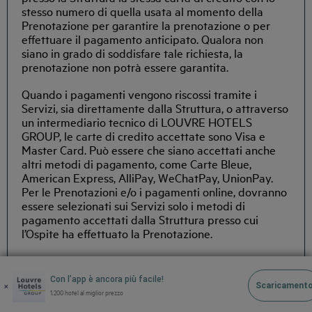
stesso numero di quella usata al momento della
Prenotazione per garantire la prenotazione o per
effettuare il pagamento anticipato. Qualora non
siano in grado di soddisfare tale richiesta, la
prenotazione non potrà essere garantita.
Quando i pagamenti vengono riscossi tramite i
Servizi, sia direttamente dalla Struttura, o attraverso
un intermediario tecnico di LOUVRE HOTELS
GROUP, le carte di credito accettate sono Visa e
Master Card. Può essere che siano accettati anche
altri metodi di pagamento, come Carte Bleue,
American Express, AlliPay, WeChatPay, UnionPay.
Per le Prenotazioni e/o i pagamenti online, dovranno
essere selezionati sui Servizi solo i metodi di
pagamento accettati dalla Struttura presso cui
l’Ospite ha effettuato la Prenotazione.
Condizioni specifiche possono applicarsi nel contesto
della vendita da parte delle Strutture partner. In
Con l’app è ancora più facile!
×
questo caso, l’Ospite deve fare riferimento all’articolo
Scaricament
1.200 hotel al miglior prezzo
5 dei T&C generali.