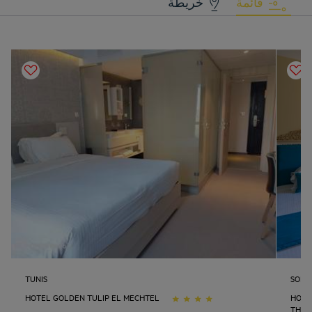
قائمة
خريطة
TUNIS
SOLI
HOTEL GOLDEN TULIP EL MECHTEL
HOTE
THAL