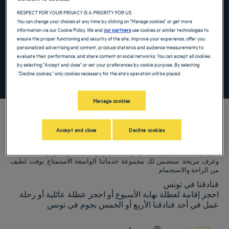
the keyboard shortcuts for changing dates.
te. Press the question mark key to get the keyboard shortcuts for changing dates.
RESPECT FOR YOUR PRIVACY IS A PRIORITY FOR US
You can change your choices at any time by clicking on "Manage cookies" or get more
information via our Cookie Policy. We and
our partners
use cookies or similar technologies to
ensure the proper functioning and security of the site, improve your experience, offer you
أضِف رمزًا خاصًا
personalized advertising and content, produce statistics and audience measurements to
evaluate their performance, and share content on social networks. You can accept all cookies
by selecting "Accept and close" or set your preferences by cookie purpose. By selecting
"Decline cookies," only cookies necessary for the site's operation will be placed.
ابحث عن فندق
Manage cookies
Accept and close
Decline cookies
فنادق Golden Tulip ترحب بكم فيتونس. نبذل قصارى جهدنا لجعل إقامتك مريحة
قدر الإمكان، بما في ذلك توفر مطاعم ومواقف سيارات وغرف اجتماعات
وغرف مريحة. ستضمن لك مجموعة خدماتنا الواسعة الاستمتاع بوقت لطيف
من الراحة والاستجمام.
فنادقنا في تونس
احجز إقامة لعطلة نهاية الأسبوع أو احجز عطلة عائلية أو رحلة
عمل في أحد فنادقنا الأربع أو الخمس نجوم في تونس