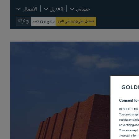
حسابي
AR/﷼
الاتصال
Consent to 
RESPECT FOR 
You can change 
cookies or simi
advertising and
You can accept 
necessary for t