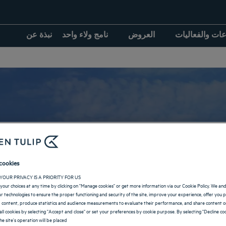
عات والفعاليات
العروض
نامج ولاء واحد
نبذة عن
الفنادق في بغداد
cookies
YOUR PRIVACY IS A PRIORITY FOR US
your choices at any time by clicking on "Manage cookies" or get more information via our Cookie Policy. We an
العودة إلى صفحة الإمارات العراق
lar technologies to ensure the proper functioning and security of the site, improve your experience, offer you 
 content, produce statistics and audience measurements to evaluate their performance, and share content on
all cookies by selecting "Accept and close" or set your preferences by cookie purpose. By selecting "Decline coo
he site's operation will be placed.