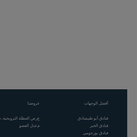
أفضل الوجهات
عروضنا
فنادق أبو ظبيفنادق
عرض العطلة الترويحية،
فنادق الخبر
معدل العضو
فنادق بورجومي