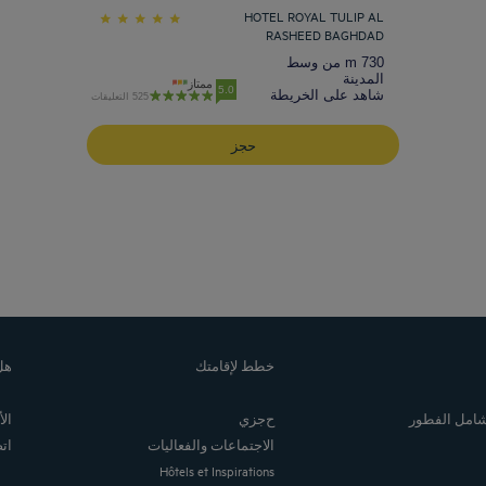
HOTEL ROYAL TULIP AL
RASHEED BAGHDAD
730 m من وسط
المدينة
ممتاز
5.0
شاهد على الخريطة
525 التعليقات
حجز
خطط لإقامتك
هل
 شامل الفطور
حجزي
ال
الاجتماعات والفعاليات
ات
Hôtels et Inspirations