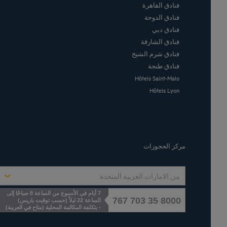
فنادق القاهرة
فنادق الدوحة
فنادق دبي
فنادق الشارقة
فنادق شرم الشيخ
فنادق طنجة
Hôtels Saint-Malo
Hôtels Lyon
مركز الحجوزات
من الامارات العربية المتحدة
7 أيام في الأسبوع من الساعة 8 صباحًا إلى
8000 35 703 767
الساعة 22 ليلاً (حسب توقيت باريس)
)
متاح في العربية
(
- بتكلفة المكالمة المحلية