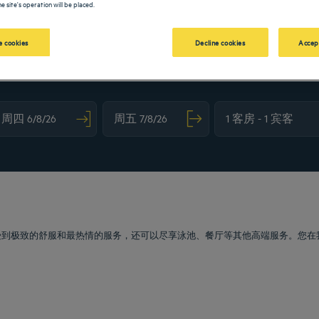
e site's operation will be placed.
 cookies
Decline cookies
Accep
vigate forward to interact with the calendar and select a date. Press the question m
Navigate backward to interact with the calendar and sele
感受到极致的舒服和最热情的服务，还可以尽享泳池、餐厅等其他高端服务。您