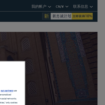
我的帐户
CN/¥
联系信息
d
our partners
use
personalized
 social networks.
kies," only cookies