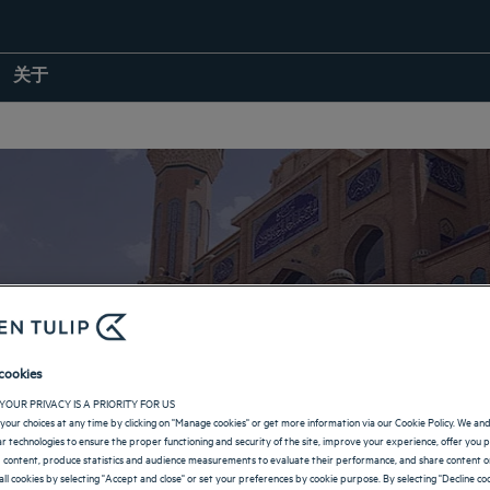
关于
伊拉克的酒店
cookies
YOUR PRIVACY IS A PRIORITY FOR US
返回目的地
your choices at any time by clicking on "Manage cookies" or get more information via our Cookie Policy. We an
lar technologies to ensure the proper functioning and security of the site, improve your experience, offer you 
 content, produce statistics and audience measurements to evaluate their performance, and share content on
all cookies by selecting "Accept and close" or set your preferences by cookie purpose. By selecting "Decline coo