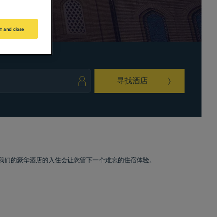
t and close
寻找酒店
ark key to get the keyboard shortcuts for changing dates.
ct a date. Press the question mark key to get the keyboard shortcuts for changing da
在我们的豪华酒店的入住会让您留下一个难忘的住宿体验。