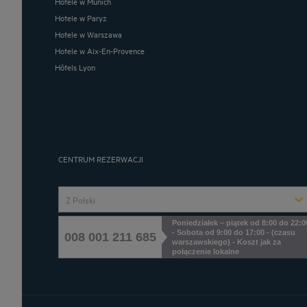
Hotele w Munich
Hotele w Paryz
Hotele w Warszawa
Hotele w Aix-En-Provence
Hôtels Lyon
CENTRUM REZERWACJI
Z Polski
Poniedziałek – piątek od 8:00 do 22:0
- Sobota od 9:00 do 17:00 - (czasu
008 001 211 685
warszawskiego) - Koszt jak za
połączenie lokalne