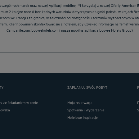
zególnych marek oraz naszej Aplikacji mobilnej **i korzystaj z naszej Oferty American Ex
nimum 2 kolejne noce (i bez żadnych warunków dotyczących długości pobytu w krajach Ben
ésidences we Francji i za granicą, w zależności od dostępności i terminów wyznaczonych w 
ertami. Klient powinien skontaktować się z hotelem, aby uzyskać informacje na temat warun
Campanile.com; Louvrehotels.com i nasza mobilna aplikacja Louvre Hotels Group)
TY
ZAPLANUJ SWÓJ POBYT
ay ze śniadaniem w cenie
Moja rezerwacja
kowska
Spotkania i Wydarzenia
Hotelowe inspiracje