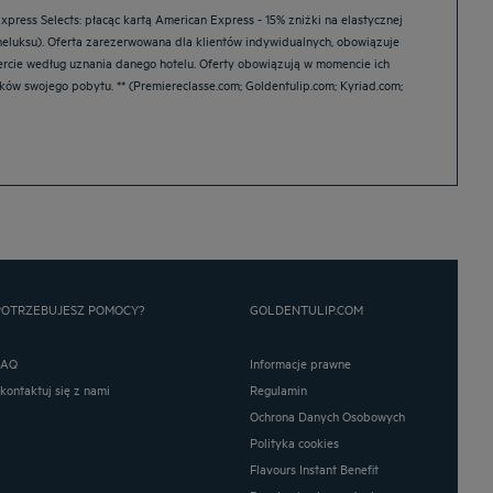
press Selects: płacąc kartą American Express - 15% zniżki na elastycznej
eluksu). Oferta zarezerwowana dla klientów indywidualnych, obowiązuje
ofercie według uznania danego hotelu. Oferty obowiązują w momencie ich
ków swojego pobytu. ** (Premiereclasse.com; Goldentulip.com; Kyriad.com;
POTRZEBUJESZ POMOCY?
GOLDENTULIP.COM
FAQ
Informacje prawne
Skontaktuj się z nami
Regulamin
Ochrona Danych Osobowych
Polityka cookies
Flavours Instant Benefit