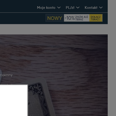
Moje konto
PL/zł
Kontakt
rzyjemny
alną kulturę
 w którym
awiązywać
iżki na
eluksu - bez
reślonym