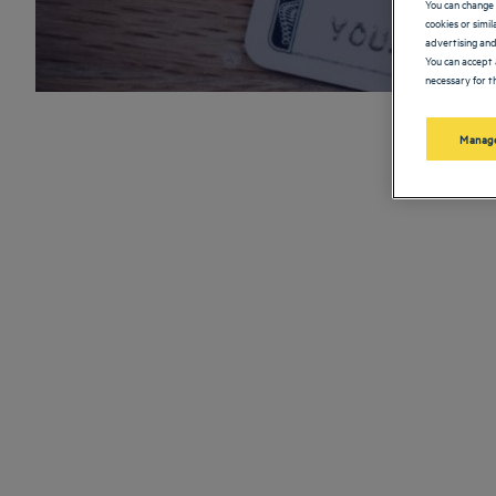
You can change 
cookies or simi
advertising and
You can accept 
necessary for th
Manage