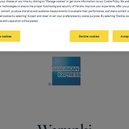
your choices at any time by clicking on "Manage cookies" or get more information via our Cookie Policy. We an
lar technologies to ensure the proper functioning and security of the site, improve your experience, offer you 
 content, produce statistics and audience measurements to evaluate their performance, and share content on
all cookies by selecting "Accept and close" or set your preferences by cookie purpose. By selecting "Decline coo
e site's operation will be placed.
 cookies
Decline cookies
Accep
Warunki