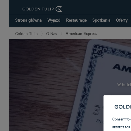
Strona główna
Wyjazd
Restauracje
Spotkania
Oferty
Golden Tulip
O Nas
American Express
W hotel
Nasi klienc
w wolnym
można ub
kontak
Consent to 
elastycznej
względu
RESPECT FOR 