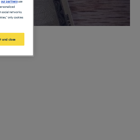
d
our partners
use
personalized
 social networks.
kies," only cookies
t and close