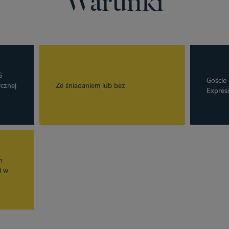
S
Goście
ycznej
Ze śniadaniem lub bez
Expres
h
i w