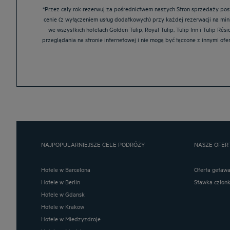
*Przez cały rok rezerwuj za pośrednictwem naszych Stron sprzedaży poszc
cenie (z wyłączeniem usług dodatkowych) przy każdej rezerwacji na mi
we wszystkich hotelach Golden Tulip, Royal Tulip, Tulip Inn i Tulip R
przeglądania na stronie internetowej i nie mogą być łączone z innymi of
NAJPOPULARNIEJSZE CELE PODRÓŻY
NASZE OFER
Hotele w Barcelona
Oferta getaw
Hotele w Berlin
Stawka człon
Hotele w Gdansk
Hotele w Krakow
Hotele w Miedzyzdroje