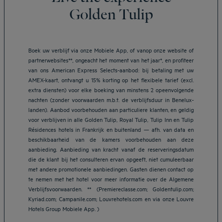
Golden Tulip
Boek uw verblijf via onze Mobiele App, of vanop onze website of
partnerwebsites**, ongeacht het moment van het jaar*, en profiteer
van ons American Express Selects-aanbod: bij betaling met uw
AMEX-kaart, ontvangt u 15% korting op het flexibele tarief (excl.
extra diensten) voor elke boeking van minstens 2 opeenvolgende
nachten (zonder voorwaarden m.b.t. de verblijfsduur in Benelux-
landen). Aanbod voorbehouden aan particuliere klanten, en geldig
voor verblijven in alle Golden Tulip, Royal Tulip, Tulip Inn en Tulip
Résidences hotels in Frankrijk en buitenland — afh. van data en
beschikbaarheid van de kamers voorbehouden aan deze
aanbieding. Aanbieding van kracht vanaf de reserveringsdatum
die de klant bij het consulteren ervan opgeeft, niet cumuleerbaar
met andere promotionele aanbiedingen. Gasten dienen contact op
te nemen met het hotel voor meer informatie over de Algemene
Verblijfsvoorwaarden. ** (Premiereclasse.com; Goldentulip.com;
Hotels in Breda
Kyriad.com; Campanile.com; Louvrehotels.com en via onze Louvre
Hotels in Helmond
Hotels Group Mobiele App. )
Hotels in Eindhoven