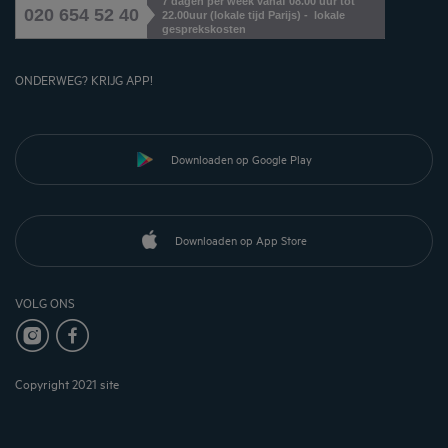
7 dagen per week vanaf 08.00 uur tot
020 654 52 40
22.00uur (lokale tijd Parijs) - lokale
gesprekskosten
ONDERWEG? KRIJG APP!
Downloaden op Google Play
Downloaden op App Store
VOLG ONS
Copyright 2021 site