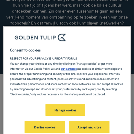
hun vrije tijd of tijdens het werk, maar ook de lokale cultuur
ontdekken kunnen. Zin om er even tussenuit te gaan en een
verrijkend moment van ontspanning op te zoeken in een van onze
tophotels? En dat terwijl u toch ook kunt blijven (net)werken?
Profiteer van dit American Express Select-aanbod: bij betaling met
uw AMEX-kaart, ontvangt u 15% korting op het flexibele tarief, en
dit voor elke boeking minstens 2 opeenvolgende nachten (zonder
voorwaarden m.b.t. de verblijfsduur in de Benelux-landen). Aanbod
Consent to cookies
onder voorwaarden. *
RESPECT FOR YOUR PRIVACY IS A PRIORITY FOR US
You can change your choices at any time by clicking on "Manage cookies" or get more
information via our Cookie Policy. We and
our partners
use cookies or similar technologies to
ensure the proper functioning and security of the site, improve your experience, offer you
personalized advertising and content, produce statistics and audience measurements to
evaluate their performance, and share content on social networks. You can accept all cookies
by selecting "Accept and close" or set your preferences by cookie purpose. By selecting
"Decline cookies," only cookies necessary for the site's operation will be placed.
Manage cookies
Decline cookies
Accept and close