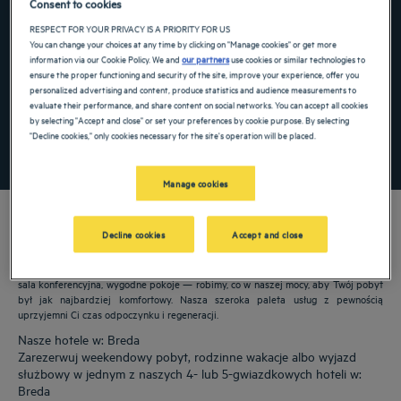
Consent to cookies
Navigate forward to interact with the calendar and select a date. Press the ques
Navigate backward to interact with the ca
RESPECT FOR YOUR PRIVACY IS A PRIORITY FOR US
You can change your choices at any time by clicking on "Manage cookies" or get more
information via our Cookie Policy. We and
our partners
use cookies or similar technologies to
ensure the proper functioning and security of the site, improve your experience, offer you
personalized advertising and content, produce statistics and audience measurements to
Dodaj specjalny kod
evaluate their performance, and share content on social networks. You can accept all cookies
by selecting "Accept and close" or set your preferences by cookie purpose. By selecting
"Decline cookies," only cookies necessary for the site's operation will be placed.
ZNAJDŹ HOTEL
Manage cookies
Decline cookies
Accept and close
Nasze hotele Golden Tulip witają Cię w: Breda. Restauracje, parking, dostępna
sala konferencyjna, wygodne pokoje — robimy, co w naszej mocy, aby Twój pobyt
był jak najbardziej komfortowy. Nasza szeroka paleta usług z pewnością
uprzyjemni Ci czas odpoczynku i regeneracji.
Nasze hotele w: Breda
Zarezerwuj weekendowy pobyt, rodzinne wakacje albo wyjazd
służbowy w jednym z naszych 4- lub 5-gwiazdkowych hoteli w:
Breda