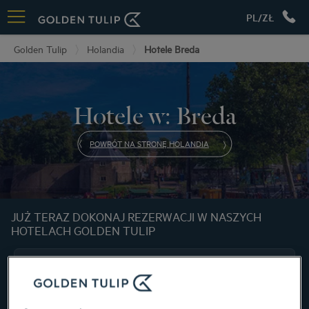
PL/ZŁ
Golden Tulip
Holandia
Hotele Breda
Hotele w: Breda
POWRÓT NA STRONĘ HOLANDIA
JUŻ TERAZ DOKONAJ REZERWACJI W NASZYCH
HOTELACH GOLDEN TULIP