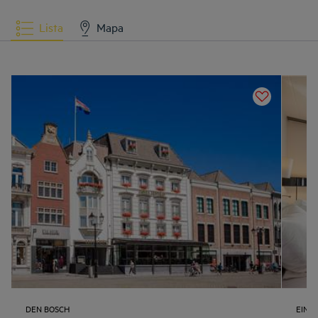
Lista
Mapa
DEN BOSCH
EIND