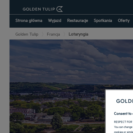
Strona główna
Wyjazd
Restauracje
Spotkania
Oferty
Golden Tulip
Francja
Lotaryngia
Consent to 
RESPECT FOR 
You can change 
cookies or simi