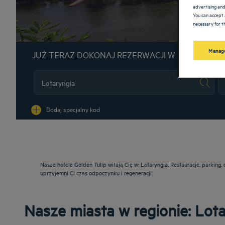
advertising and
You can accept 
necessary for th
Manage
JUŻ TERAZ DOKONAJ REZERWACJI W NASZYCH H
Na
Dodaj specjalny kod
Nasze hotele Golden Tulip witają Cię w: Lotaryngia. Restauracje, parkin
uprzyjemni Ci czas odpoczynku i regeneracji.
Nasze miasta w regionie: Lot