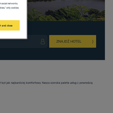
 social networks.
kies," only cookies
t and close
ZNAJDŹ HOTEL
ark key to get the keyboard shortcuts for changing dates.
ct a date. Press the question mark key to get the keyboard shortcuts for changing da
t był jak najbardziej komfortowy. Nasza szeroka paleta usług z pewnością