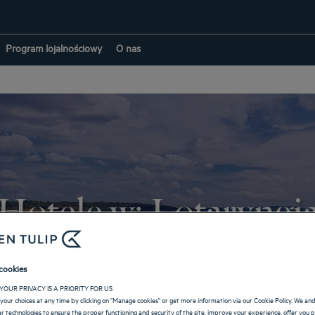
Program lojalnościowy
O nas
Hotele w: Lotaryngi
POWRÓT DO STRONY FRANCJI
cookies
YOUR PRIVACY IS A PRIORITY FOR US
your choices at any time by clicking on "Manage cookies" or get more information via our Cookie Policy. We an
lar technologies to ensure the proper functioning and security of the site, improve your experience, offer you 