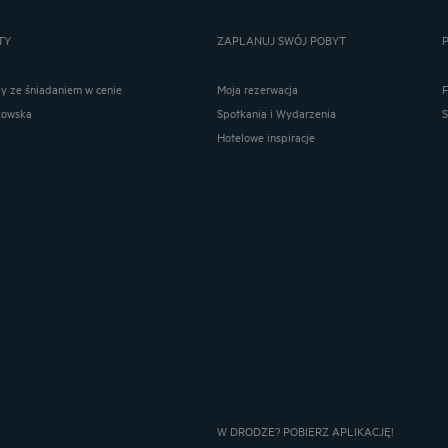
TY
ZAPLANUJ SWÓJ POBYT
ay ze śniadaniem w cenie
Moja rezerwacja
kowska
Spotkania i Wydarzenia
Hotelowe inspiracje
W DRODZE? POBIERZ APLIKACJĘ!