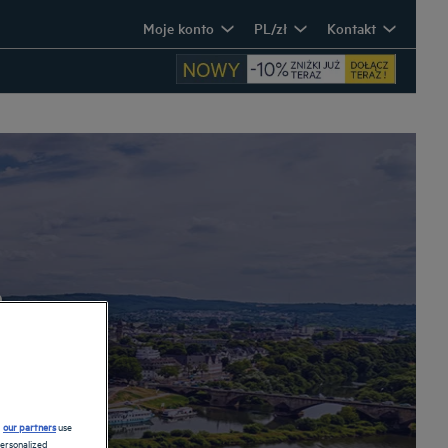
Moje konto
PL/zł
Kontakt
a
d
our partners
use
personalized