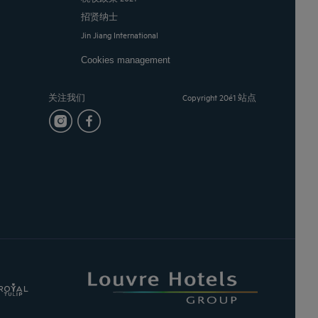
招贤纳士
Jin Jiang International
Cookies management
关注我们
Copyright 20é1 站点