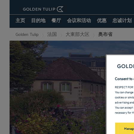
主页
目的地
餐厅
会议和活动
优惠
忠诚计划
Golden Tulip
法国
大東部大区
奥布省
Consent to 
RESPECT FOR 
You can change 
cookies or simi
advertising and
You can accept 
necessary for th
Manage