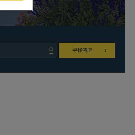
寻找酒店
ark key to get the keyboard shortcuts for changing dates.
ct a date. Press the question mark key to get the keyboard shortcuts for changing da
。