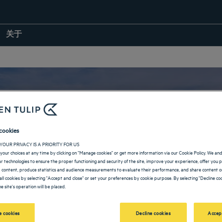
关于
cookies
奥布省的酒店
YOUR PRIVACY IS A PRIORITY FOR US
your choices at any time by clicking on "Manage cookies" or get more information via our Cookie Policy. We an
lar technologies to ensure the proper functioning and security of the site, improve your experience, offer you 
 content, produce statistics and audience measurements to evaluate their performance, and share content on
all cookies by selecting "Accept and close" or set your preferences by cookie purpose. By selecting "Decline coo
e site's operation will be placed.
返回大東部大区页面
 cookies
Decline cookies
Accep