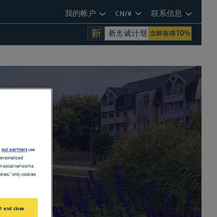
我的帐户
CN/¥
联系信息
d
our partners
use
personalized
 social networks.
kies," only cookies
t and close