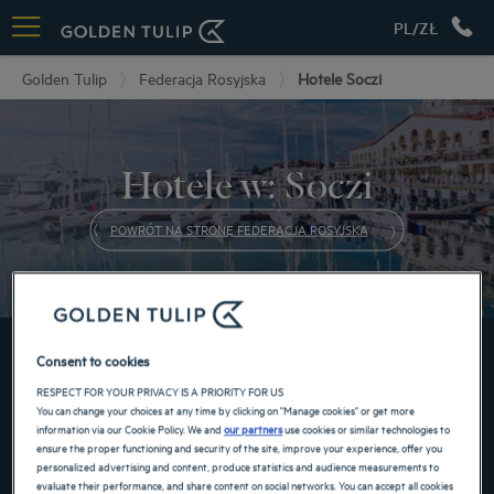
PL/ZŁ
Golden Tulip
Federacja Rosyjska
Hotele Soczi
Hotele w: Soczi
POWRÓT NA STRONĘ FEDERACJA ROSYJSKA
JUŻ TERAZ DOKONAJ REZERWACJI W NASZYCH
Consent to cookies
HOTELACH GOLDEN TULIP
RESPECT FOR YOUR PRIVACY IS A PRIORITY FOR US
You can change your choices at any time by clicking on "Manage cookies" or get more
information via our Cookie Policy. We and
our partners
use cookies or similar technologies to
ensure the proper functioning and security of the site, improve your experience, offer you
personalized advertising and content, produce statistics and audience measurements to
evaluate their performance, and share content on social networks. You can accept all cookies