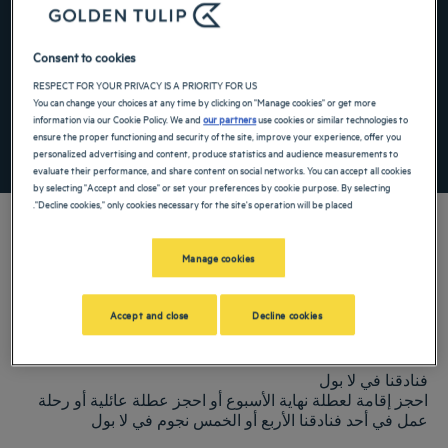
the keyboard shortcuts for changing dates.
te. Press the question mark key to get the keyboard shortcuts for changing dates.
Consent to cookies
RESPECT FOR YOUR PRIVACY IS A PRIORITY FOR US
أضِف رمزًا خاصًا
You can change your choices at any time by clicking on "Manage cookies" or get more
information via our Cookie Policy. We and
our partners
use cookies or similar technologies to
ensure the proper functioning and security of the site, improve your experience, offer you
ابحث عن فندق
personalized advertising and content, produce statistics and audience measurements to
evaluate their performance, and share content on social networks. You can accept all cookies
by selecting "Accept and close" or set your preferences by cookie purpose. By selecting
"Decline cookies," only cookies necessary for the site's operation will be placed.
Manage cookies
فنادق Golden Tulip ترحب بكم فيلا بول. نبذل قصارى جهدنا لجعل إقامتك مريحة
قدر الإمكان، بما في ذلك توفر مطاعم ومواقف سيارات وغرف اجتماعات
Accept and close
Decline cookies
وغرف مريحة. ستضمن لك مجموعة خدماتنا الواسعة الاستمتاع بوقت لطيف
من الراحة والاستجمام.
فنادقنا في لا بول
احجز إقامة لعطلة نهاية الأسبوع أو احجز عطلة عائلية أو رحلة
عمل في أحد فنادقنا الأربع أو الخمس نجوم في لا بول