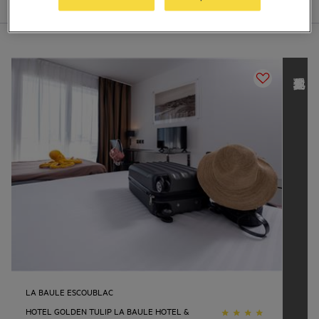
列表
地图
发现其他 L
o
u
v
r
e
H
o
t
e
l
s
G
r
o
u
p
LA BAULE ESCOUBLAC
HOTEL GOLDEN TULIP LA BAULE HOTEL &