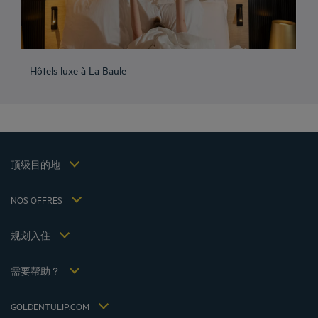
成都酒店
峨嵋山酒店
Hôtels luxe à La Baule
昆明酒店
巴黎酒店
仁川酒店
法律声明
上海酒店
条款和条件
台湾酒店
个人数据政策
顶级目的地
Hôtels Saint-Malo
Cookie 政策
Hôtels Lyon
Flavours Instant Benefit 通用使用条款和条件
NOS OFFRES
逍遥游优惠（含早餐）
条款和条件
会员费率
我的预订
Politiques de taxes 2023
规划入住
会议和活动
Politiques de taxes 2022
Hôtels et Inspirations
税收政策 2021
需要帮助？
常见问答
招贤纳士
联系我们
Jin Jiang International
GOLDENTULIP.COM