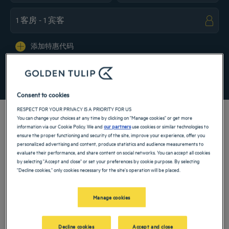
Navigate forward to interact with the calendar and select a date. Press the ques
Navigate backward to interact with the ca
添加特惠代码
寻找酒店
Consent to cookies
RESPECT FOR YOUR PRIVACY IS A PRIORITY FOR US
You can change your choices at any time by clicking on "Manage cookies" or get more
information via our Cookie Policy. We and
our partners
use cookies or similar technologies to
ensure the proper functioning and security of the site, improve your experience, offer you
personalized advertising and content, produce statistics and audience measurements to
我们的郁锦香酒店欢迎您来访拉波勒埃。为您提供餐厅、泊车服务、会
evaluate their performance, and share content on social networks. You can accept all cookies
议室、舒适客房等——我们尽最大努力让您获得舒适住宿体验。丰富的
by selecting "Accept and close" or set your preferences by cookie purpose. By selecting
服务项目让您尽享休息、疗愈美好时光。
"Decline cookies," only cookies necessary for the site's operation will be placed.
拉波勒埃的城市
预定我们在拉波勒埃的4星或5星的豪华酒店，无论是家庭
Manage cookies
假期还是商务旅行，您都将度过一个美好的周末。
Decline cookies
Accept and close