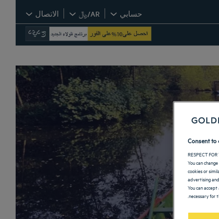
حسابي
AR/﷼
الاتصال
Consent to 
RESPECT FOR 
You can change 
cookies or simi
advertising and
You can accept 
necessary for t