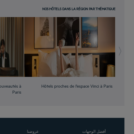
NOS HÔTELS DANS LA RÉGION PAR THÉMATIQUE
ouveautés à
Hôtels proches de l’espace Vinci à Paris
Hôtels 
Paris
أفضل الوجهات
عروضنا