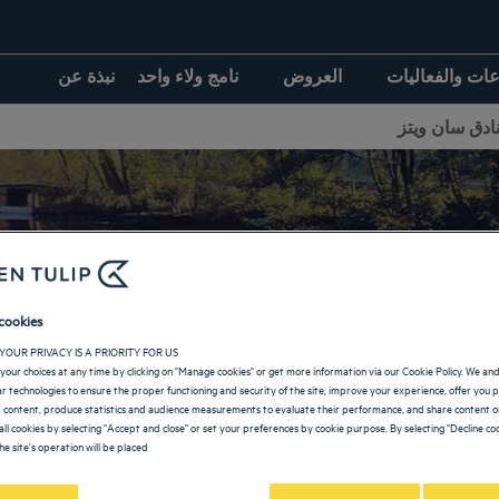
عات والفعاليات
العروض
نامج ولاء واحد
نبذة عن
نادق سان ويتز
لفنادق في سان ويتز
cookies
YOUR PRIVACY IS A PRIORITY FOR US
your choices at any time by clicking on "Manage cookies" or get more information via our Cookie Policy. We an
lar technologies to ensure the proper functioning and security of the site, improve your experience, offer you 
 content, produce statistics and audience measurements to evaluate their performance, and share content on
العودة إلى صفحة الإمارات إيل دو فرانس
all cookies by selecting "Accept and close" or set your preferences by cookie purpose. By selecting "Decline coo
he site's operation will be placed.