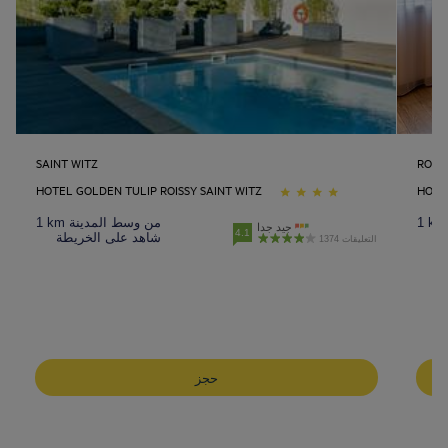
SAINT WITZ
ROIS
HOTEL GOLDEN TULIP ROISSY SAINT WITZ
HOTE
1 km من وسط المدينة
جيد جدا
4.1
ة
شاهد على الخريطة
1374 التعليقات
فنادق أبو ظبيفنادق
فنادق الخبر
فنادق بورجومي
حجز
فنادق القاهرة
فنادق الدوحة
فنادق دبي