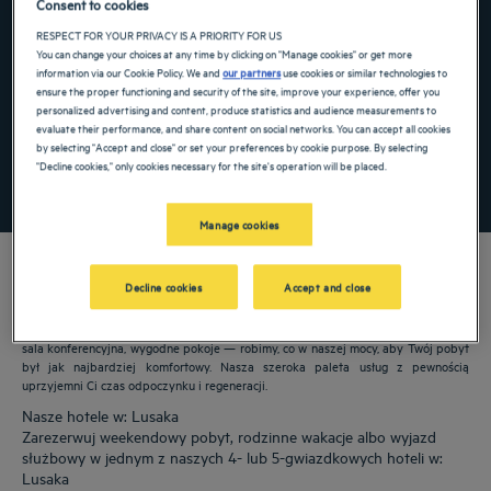
Consent to cookies
Navigate forward to interact with the calendar and select a date. Press the ques
Navigate backward to interact with the ca
RESPECT FOR YOUR PRIVACY IS A PRIORITY FOR US
You can change your choices at any time by clicking on "Manage cookies" or get more
information via our Cookie Policy. We and
our partners
use cookies or similar technologies to
ensure the proper functioning and security of the site, improve your experience, offer you
personalized advertising and content, produce statistics and audience measurements to
Dodaj specjalny kod
evaluate their performance, and share content on social networks. You can accept all cookies
by selecting "Accept and close" or set your preferences by cookie purpose. By selecting
"Decline cookies," only cookies necessary for the site's operation will be placed.
ZNAJDŹ HOTEL
Manage cookies
Decline cookies
Accept and close
Nasze hotele Golden Tulip witają Cię w: Lusaka. Restauracje, parking, dostępna
sala konferencyjna, wygodne pokoje — robimy, co w naszej mocy, aby Twój pobyt
był jak najbardziej komfortowy. Nasza szeroka paleta usług z pewnością
uprzyjemni Ci czas odpoczynku i regeneracji.
Nasze hotele w: Lusaka
Zarezerwuj weekendowy pobyt, rodzinne wakacje albo wyjazd
służbowy w jednym z naszych 4- lub 5-gwiazdkowych hoteli w:
Lusaka