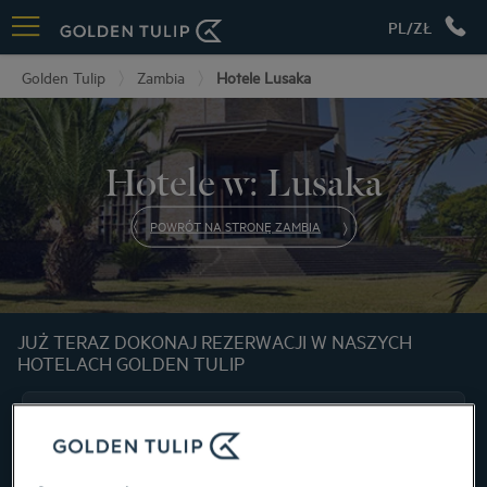
PL/ZŁ
Golden Tulip
Zambia
Hotele Lusaka
Hotele w: Lusaka
POWRÓT NA STRONĘ ZAMBIA
JUŻ TERAZ DOKONAJ REZERWACJI W NASZYCH
HOTELACH GOLDEN TULIP