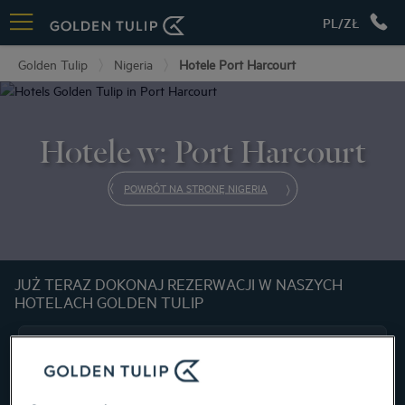
PL/ZŁ
Golden Tulip
Nigeria
Hotele Port Harcourt
Hotele w: Port Harcourt
POWRÓT NA STRONĘ NIGERIA
JUŻ TERAZ DOKONAJ REZERWACJI W NASZYCH
HOTELACH GOLDEN TULIP