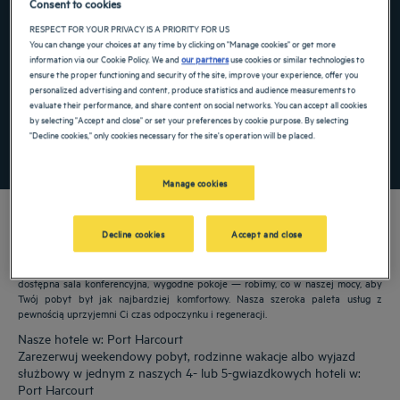
Consent to cookies
Navigate forward to interact with the calendar and select a date. Press the ques
Navigate backward to interact with the ca
RESPECT FOR YOUR PRIVACY IS A PRIORITY FOR US
You can change your choices at any time by clicking on "Manage cookies" or get more
information via our Cookie Policy. We and
our partners
use cookies or similar technologies to
ensure the proper functioning and security of the site, improve your experience, offer you
personalized advertising and content, produce statistics and audience measurements to
Dodaj specjalny kod
evaluate their performance, and share content on social networks. You can accept all cookies
by selecting "Accept and close" or set your preferences by cookie purpose. By selecting
"Decline cookies," only cookies necessary for the site's operation will be placed.
ZNAJDŹ HOTEL
Manage cookies
Decline cookies
Accept and close
Nasze hotele Golden Tulip witają Cię w: Port Harcourt. Restauracje, parking,
dostępna sala konferencyjna, wygodne pokoje — robimy, co w naszej mocy, aby
Twój pobyt był jak najbardziej komfortowy. Nasza szeroka paleta usług z
pewnością uprzyjemni Ci czas odpoczynku i regeneracji.
Nasze hotele w: Port Harcourt
Zarezerwuj weekendowy pobyt, rodzinne wakacje albo wyjazd
służbowy w jednym z naszych 4- lub 5-gwiazdkowych hoteli w:
Port Harcourt