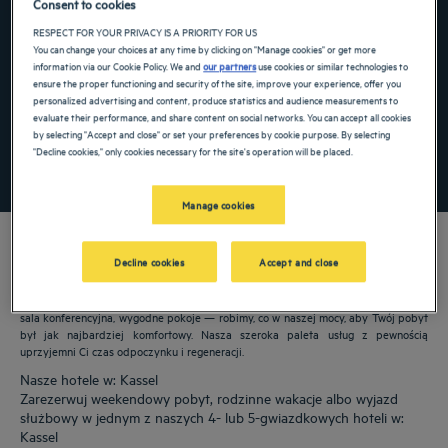
Consent to cookies
Navigate forward to interact with the calendar and select a date. Press the ques
Navigate backward to interact with the ca
RESPECT FOR YOUR PRIVACY IS A PRIORITY FOR US
You can change your choices at any time by clicking on "Manage cookies" or get more
information via our Cookie Policy. We and
our partners
use cookies or similar technologies to
ensure the proper functioning and security of the site, improve your experience, offer you
personalized advertising and content, produce statistics and audience measurements to
Dodaj specjalny kod
evaluate their performance, and share content on social networks. You can accept all cookies
by selecting "Accept and close" or set your preferences by cookie purpose. By selecting
"Decline cookies," only cookies necessary for the site's operation will be placed.
ZNAJDŹ HOTEL
Manage cookies
Decline cookies
Accept and close
Nasze hotele Golden Tulip witają Cię w: Kassel. Restauracje, parking, dostępna
sala konferencyjna, wygodne pokoje — robimy, co w naszej mocy, aby Twój pobyt
był jak najbardziej komfortowy. Nasza szeroka paleta usług z pewnością
uprzyjemni Ci czas odpoczynku i regeneracji.
Nasze hotele w: Kassel
Zarezerwuj weekendowy pobyt, rodzinne wakacje albo wyjazd
służbowy w jednym z naszych 4- lub 5-gwiazdkowych hoteli w:
Kassel