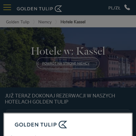
PL/ZŁ
Golden Tulip
Niemcy
Hotele Kassel
Hotele w: Kassel
POWRÓT NA STRONĘ NIEMCY
JUŻ TERAZ DOKONAJ REZERWACJI W NASZYCH
HOTELACH GOLDEN TULIP