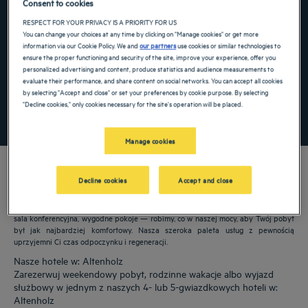
Consent to cookies
Navigate forward to interact with the calendar and select a date. Press the ques
Navigate backward to interact with the ca
RESPECT FOR YOUR PRIVACY IS A PRIORITY FOR US
You can change your choices at any time by clicking on "Manage cookies" or get more
information via our Cookie Policy. We and
our partners
use cookies or similar technologies to
ensure the proper functioning and security of the site, improve your experience, offer you
personalized advertising and content, produce statistics and audience measurements to
Dodaj specjalny kod
evaluate their performance, and share content on social networks. You can accept all cookies
by selecting "Accept and close" or set your preferences by cookie purpose. By selecting
"Decline cookies," only cookies necessary for the site's operation will be placed.
ZNAJDŹ HOTEL
Manage cookies
Decline cookies
Accept and close
Nasze hotele Golden Tulip witają Cię w: Altenholz. Restauracje, parking, dostępna
sala konferencyjna, wygodne pokoje — robimy, co w naszej mocy, aby Twój pobyt
był jak najbardziej komfortowy. Nasza szeroka paleta usług z pewnością
uprzyjemni Ci czas odpoczynku i regeneracji.
Nasze hotele w: Altenholz
Zarezerwuj weekendowy pobyt, rodzinne wakacje albo wyjazd
służbowy w jednym z naszych 4- lub 5-gwiazdkowych hoteli w:
Altenholz