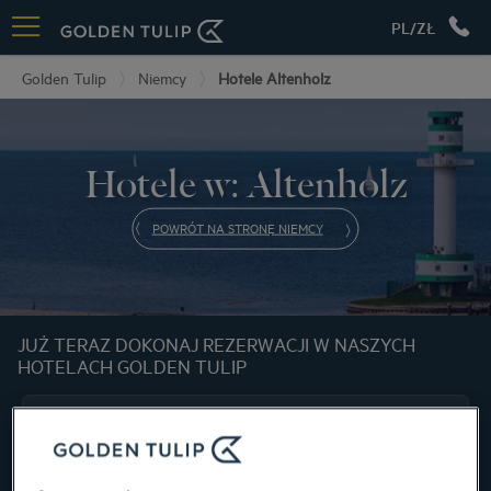
PL/ZŁ
Golden Tulip
Niemcy
Hotele Altenholz
Hotele w: Altenholz
POWRÓT NA STRONĘ NIEMCY
JUŻ TERAZ DOKONAJ REZERWACJI W NASZYCH
HOTELACH GOLDEN TULIP