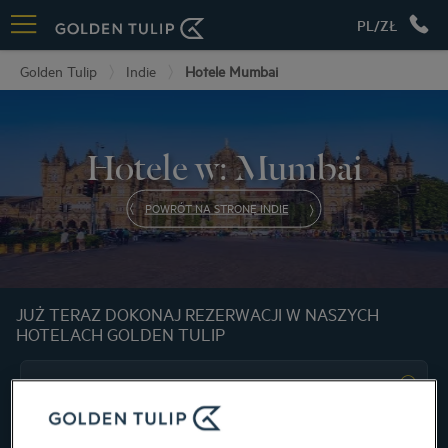
PL/ZŁ
Golden Tulip
Indie
Hotele Mumbai
Hotele w: Mumbai
POWRÓT NA STRONĘ INDIE
JUŻ TERAZ DOKONAJ REZERWACJI W NASZYCH
HOTELACH GOLDEN TULIP