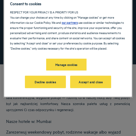
Consent to cookies
Navigate forward to interact with the calendar and select a date. Press the ques
Navigate backward to interact with the ca
RESPECT FOR YOUR PRIVACY IS A PRIORITY FOR US
You can change your choices at any time by clicking on "Manage cookies" or get more
information via our Cookie Policy. We and
our partners
use cookies or similar technologies to
ensure the proper functioning and security of the site, improve your experience, offer you
Dodaj specjalny kod
personalized advertising and content, produce statistics and audience measurements to
evaluate their performance, and share content on social networks. You can accept all cookies
by selecting "Accept and close" or set your preferences by cookie purpose. By selecting
"Decline cookies," only cookies necessary for the site's operation will be placed.
ZNAJDŹ HOTEL
Manage cookies
Decline cookies
Accept and close
Nasze hotele Golden Tulip witają Cię w: Mumbai. Restauracje, parking, dostępna
sala konferencyjna, wygodne pokoje — robimy, co w naszej mocy, aby Twój pobyt
był jak najbardziej komfortowy. Nasza szeroka paleta usług z pewnością
uprzyjemni Ci czas odpoczynku i regeneracji.
Nasze hotele w: Mumbai
Zarezerwuj weekendowy pobyt, rodzinne wakacje albo wyjazd