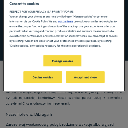
Consent to cookies
Navigate forward to interact with the calendar and select a date. Press the ques
Navigate backward to interact with the ca
RESPECT FOR YOUR PRIVACY IS A PRIORITY FOR US
You can change your choices at any time by clicking on "Manage cookies" or get more
information via our Cookie Policy. We and
our partners
use cookies or similar technologies to
ensure the proper functioning and security of the site, improve your experience, offer you
Dodaj specjalny kod
personalized advertising and content, produce statistics and audience measurements to
evaluate their performance, and share content on social networks. You can accept all cookies
by selecting "Accept and close" or set your preferences by cookie purpose. By selecting
"Decline cookies," only cookies necessary for the site's operation will be placed.
ZNAJDŹ HOTEL
Manage cookies
Decline cookies
Accept and close
Nasze hotele Golden Tulip witają Cię w: Dibrugarh. Restauracje, parking, dostępna
sala konferencyjna, wygodne pokoje — robimy, co w naszej mocy, aby Twój pobyt
był jak najbardziej komfortowy. Nasza szeroka paleta usług z pewnością
uprzyjemni Ci czas odpoczynku i regeneracji.
Nasze hotele w: Dibrugarh
Zarezerwuj weekendowy pobyt, rodzinne wakacje albo wyjazd