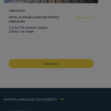
DIBRUGARH
HOTEL PUSHKARA SAROVAR PORTICO
DIBRUGARH
2.9 km Od centrum miasta
Zobacz na mapie
Hotele w Barcelona
Hotele w Berlin
REZERWUJ
Hotele w Gdansk
Hotele w Krakow
Hotele w Miedzyzdroje
Hotele w Munich
Informacje prawne
Hotele w Paryz
Regulamin
Hotele w Warszawa
NAJPOPULARNIEJSZE CELE PODRÓŻY
Ochrona Danych Osobowych
Hotele w Aix-En-Provence
Polityka cookies
Hôtels Lyon