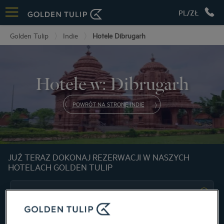
PL/ZŁ
Golden Tulip
Indie
Hotele Dibrugarh
Hotele w: Dibrugarh
POWRÓT NA STRONĘ INDIE
JUŻ TERAZ DOKONAJ REZERWACJI W NASZYCH
HOTELACH GOLDEN TULIP