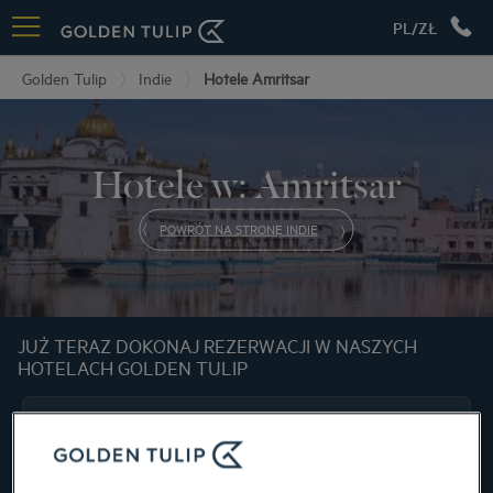
PL/ZŁ
Golden Tulip
Indie
Hotele Amritsar
Hotele w: Amritsar
POWRÓT NA STRONĘ INDIE
JUŻ TERAZ DOKONAJ REZERWACJI W NASZYCH
HOTELACH GOLDEN TULIP