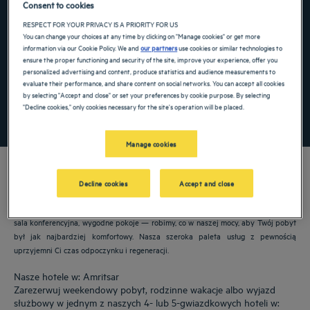
Consent to cookies
Navigate forward to interact with the calendar and select a date. Press the ques
Navigate backward to interact with the ca
RESPECT FOR YOUR PRIVACY IS A PRIORITY FOR US
You can change your choices at any time by clicking on "Manage cookies" or get more
information via our Cookie Policy. We and
our partners
use cookies or similar technologies to
ensure the proper functioning and security of the site, improve your experience, offer you
personalized advertising and content, produce statistics and audience measurements to
Dodaj specjalny kod
evaluate their performance, and share content on social networks. You can accept all cookies
by selecting "Accept and close" or set your preferences by cookie purpose. By selecting
"Decline cookies," only cookies necessary for the site's operation will be placed.
ZNAJDŹ HOTEL
Manage cookies
Decline cookies
Accept and close
Nasze hotele Golden Tulip witają Cię w: Amritsar. Restauracje, parking, dostępna
sala konferencyjna, wygodne pokoje — robimy, co w naszej mocy, aby Twój pobyt
był jak najbardziej komfortowy. Nasza szeroka paleta usług z pewnością
uprzyjemni Ci czas odpoczynku i regeneracji.
Nasze hotele w: Amritsar
Zarezerwuj weekendowy pobyt, rodzinne wakacje albo wyjazd
służbowy w jednym z naszych 4- lub 5-gwiazdkowych hoteli w: