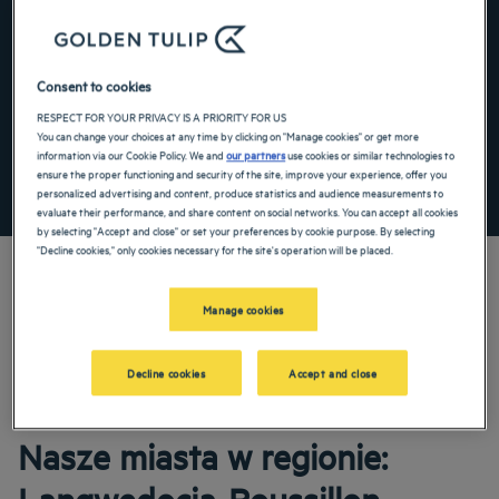
Navigate forward to interact with the calendar and select a date. Press the ques
Navigate backward to interact with the ca
Consent to cookies
RESPECT FOR YOUR PRIVACY IS A PRIORITY FOR US
Dodaj specjalny kod
You can change your choices at any time by clicking on "Manage cookies" or get more
information via our Cookie Policy. We and
our partners
use cookies or similar technologies to
ensure the proper functioning and security of the site, improve your experience, offer you
ZNAJDŹ HOTEL
personalized advertising and content, produce statistics and audience measurements to
evaluate their performance, and share content on social networks. You can accept all cookies
by selecting "Accept and close" or set your preferences by cookie purpose. By selecting
"Decline cookies," only cookies necessary for the site's operation will be placed.
Manage cookies
Nasze hotele Golden Tulip witają Cię w: Langwedocja-Roussillon. Restauracje,
parking, dostępna sala konferencyjna, wygodne pokoje — robimy, co w naszej
mocy, aby Twój pobyt był jak najbardziej komfortowy. Nasza szeroka paleta usług
Decline cookies
Accept and close
z pewnością uprzyjemni Ci czas odpoczynku i regeneracji.
Nasze miasta w regionie: