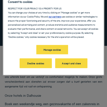
Consent to cookies
Navigate forward to interact with the calendar and select a date. Press the ques
Navigate backward to interact with the ca
RESPECT FOR YOUR PRIVACY IS A PRIORITY FOR US
You can change your choices at any time by clicking on "Manage cookies" or get more
information via our Cookie Policy. We and
our partners
use cookies or similar technologies to
Voeg kortingscode toe
ensure the proper functioning and security of the site, improve your experience, offer you
personalized advertising and content, produce statistics and audience measurements to
evaluate their performance, and share content on social networks. You can accept all cookies
by selecting "Accept and close" or set your preferences by cookie purpose. By selecting
ZOEK EEN HOTEL
"Decline cookies," only cookies necessary for the site's operation will be placed.
Manage cookies
Decline cookies
Accept and close
Onze Golden Tulip hotels verwelkomen u in Dalhousie. Restaurants,
parkeergelegenheid, vergaderruimte beschikbaar, comfortabele kamers: we doen
ons uiterste best om uw verblijf zo comfortabel mogelijk te maken. Onze grote
verscheidenheid aan diensten zal ervoor zorgen dat u kunt genieten van een
aangename tijd vol rust en ontspanning.
Onze hotels in Dalhousie
Boek een weekendje weg, een gezinsvakantie of een zakenreis in