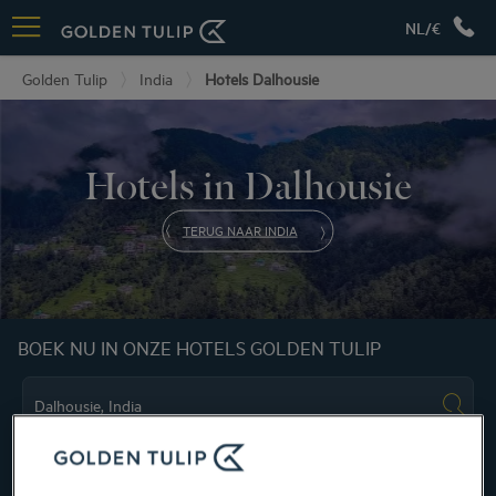
NL/€
Golden Tulip
India
Hotels Dalhousie
Hotels in Dalhousie
TERUG NAAR INDIA
BOEK NU IN ONZE HOTELS GOLDEN TULIP