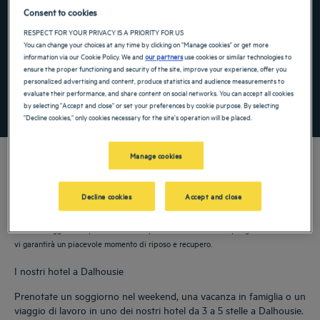
Navigate forward to interact with the calendar and select a date. Press the ques
Navigate backward to interact with the ca
Consent to cookies
RESPECT FOR YOUR PRIVACY IS A PRIORITY FOR US
You can change your choices at any time by clicking on "Manage cookies" or get more
information via our Cookie Policy. We and
our partners
use cookies or similar technologies to
Aggiungi un codice speciale
ensure the proper functioning and security of the site, improve your experience, offer you
personalized advertising and content, produce statistics and audience measurements to
evaluate their performance, and share content on social networks. You can accept all cookies
TROVA UN HOTEL
by selecting "Accept and close" or set your preferences by cookie purpose. By selecting
"Decline cookies," only cookies necessary for the site's operation will be placed.
Manage cookies
Decline cookies
Accept and close
I nostri hotel Golden Tulip vi danno il benvenuto a Dalhousie. Ristoranti,
parcheggio, sala riunioni, camere comode: facciamo del nostro meglio per rendere
il vostro soggiorno il più confortevole possibile. La nostra ampia gamma di servizi
vi garantirà un piacevole momento di riposo e recupero.
I nostri hotel a Dalhousie
Prenotate un soggiorno nel weekend, una vacanza in famiglia o un
viaggio di lavoro in uno dei nostri hotel da 3 a 5 stelle a Dalhousie.