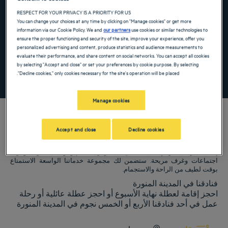
the keyboard shortcuts for changing dates.
te. Press the question mark key to get the keyboard shortcuts for changing dates.
RESPECT FOR YOUR PRIVACY IS A PRIORITY FOR US
You can change your choices at any time by clicking on "Manage cookies" or get more
information via our Cookie Policy. We and
our partners
use cookies or similar technologies to
ensure the proper functioning and security of the site, improve your experience, offer you
أضِف رمزًا خاصًا
personalized advertising and content, produce statistics and audience measurements to
evaluate their performance, and share content on social networks. You can accept all cookies
by selecting "Accept and close" or set your preferences by cookie purpose. By selecting
"Decline cookies," only cookies necessary for the site's operation will be placed.
ابحث عن فندق
Manage cookies
Accept and close
Decline cookies
فنادق Golden Tulip ترحب بكم فيالمدينة المنورة. نبذل قصارى جهدنا لجعل
إقامتك مريحة قدر الإمكان، بما في ذلك توفر مطاعم ومواقف سيارات وغرف
اجتماعات وغرف مريحة. ستضمن لك مجموعة خدماتنا الواسعة الاستمتاع
بوقت لطيف من الراحة والاستجمام.
فنادقنا في المدينة المنورة
احجز إقامة لعطلة نهاية الأسبوع أو احجز عطلة عائلية أو رحلة
عمل في أحد فنادقنا الأربع أو الخمس نجوم في المدينة المنورة