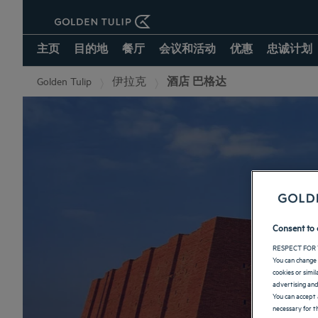
主页
目的地
餐厅
会议和活动
优惠
忠诚计划
Golden Tulip
伊拉克
酒店 巴格达
Consent to 
RESPECT FOR 
You can change 
cookies or simi
advertising and
You can accept 
necessary for th