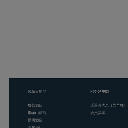
顶级目的地
NOS OFFRES
成都酒店
逍遥游优惠（含早餐）
峨嵋山酒店
会员费率
昆明酒店
巴黎酒店