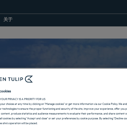
关于
巴格达的酒店
cookies
YOUR PRIVACY IS A PRIORITY FOR US
your choices at any time by clicking on "Manage cookies" or get more information via our Cookie Policy. We an
返回伊拉克页面
lar technologies to ensure the proper functioning and security of the site, improve your experience, offer you 
 content, produce statistics and audience measurements to evaluate their performance, and share content on
all cookies by selecting "Accept and close" or set your preferences by cookie purpose. By selecting "Decline coo
e site's operation will be placed.