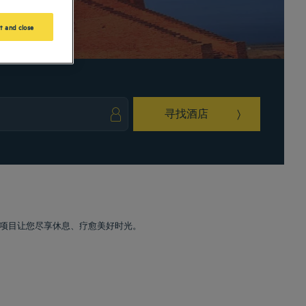
t and close
寻找酒店
ark key to get the keyboard shortcuts for changing dates.
ct a date. Press the question mark key to get the keyboard shortcuts for changing da
项目让您尽享休息、疗愈美好时光。