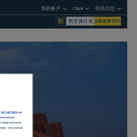
我的帐户
CN/¥
联系信息
d
our partners
use
personalized
 social networks.
kies," only cookies