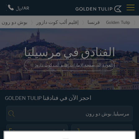
AR/﷼
بوش دو رون
إقليم ألب كوت دازور
فرنسا
Golden Tulip
الفنادق في مرسيليا
العودة إلى صفحة الإمارات إقليم ألب كوت دازور
احجز الآن في فنادقنا GOLDEN TULIP