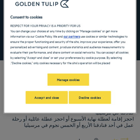
the keyboard shortcuts for changing dates.
te. Press the question mark key to get the keyboard shortcuts for changing dates.
Consent to cookies
RESPECT FOR YOUR PRIVACY IS A PRIORITY FOR US
أضِف رمزًا خاصًا
You can change your choices at any time by clicking on "Manage cookies" or get more
information via our Cookie Policy. We and
our partners
use cookies or similar technologies to
ensure the proper functioning and security of the site, improve your experience, offer you
ابحث عن فندق
personalized advertising and content, produce statistics and audience measurements to
evaluate their performance, and share content on social networks. You can accept all cookies
by selecting "Accept and close" or set your preferences by cookie purpose. By selecting
"Decline cookies," only cookies necessary for the site's operation will be placed.
Manage cookies
فنادق Golden Tulip ترحب بكم فيمرسيليا. نبذل قصارى جهدنا لجعل إقامتك
مريحة قدر الإمكان، بما في ذلك توفر مطاعم ومواقف سيارات وغرف
Accept and close
Decline cookies
اجتماعات وغرف مريحة. ستضمن لك مجموعة خدماتنا الواسعة الاستمتاع
بوقت لطيف من الراحة والاستجمام.
فنادقنا في مرسيليا
احجز إقامة لعطلة نهاية الأسبوع أو احجز عطلة عائلية أو رحلة
عمل في أحد فنادقنا الأربع أو الخمس نجوم في مرسيليا