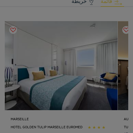
قائمة
خريطة
MARSEILLE
AUBA
HOTEL GOLDEN TULIP MARSEILLE EUROMED
TULI