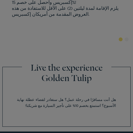
إكسبريس واحصل على خصم 15%!
يلزم الإقامة لمدة ليلتين (2) على الأقل للاستفادة من هذه
العروض المقدمة من أمريكان إكسبريس.
Live the experience
Golden Tulip
فنادق أبو ظبيفنادق
فنادق الخبر
فنادق بورجومي
هل أنت مسافرًا في رحلة عمل؟ هل ستغادر لقضاء عطلة نهاية
فنادق القاهرة
الأسبوع؟ استمتع بخصم 10% على تأجير السيارة مع شريكنا!
فنادق الدوحة
فنادق دبي
فنادق الشارقة
إخطارات قانونية
فنادق شرم الشيخ