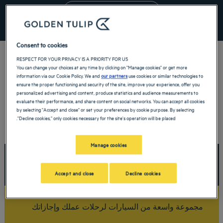
اذهب ليوروبكار
Consent to cookies
RESPECT FOR YOUR PRIVACY IS A PRIORITY FOR US
You can change your choices at any time by clicking on "Manage cookies" or get more
information via our Cookie Policy. We and
our partners
use cookies or similar technologies to
ensure the proper functioning and security of the site, improve your experience, offer you
personalized advertising and content, produce statistics and audience measurements to
evaluate their performance, and share content on social networks. You can accept all cookies
by selecting "Accept and close" or set your preferences by cookie purpose. By selecting
"Decline cookies," only cookies necessary for the site's operation will be placed.
Manage cookies
خصم 10% على جميع عملياتك في تأجير السيارات
Accept and close
Decline cookies
مجموعة واسعة من السيارات لرحلات عملك وإجازاتك