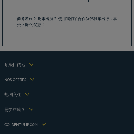
成都酒店
商务差旅？ 周末出游？ 使用我们的合作伙伴租车出行，享
峨嵋山酒店
受 9 折*的优惠！
昆明酒店
巴黎酒店
仁川酒店
法律声明
上海酒店
条款和条件
台湾酒店
个人数据政策
顶级目的地
Hôtels Saint-Malo
Cookie 政策
Hôtels Lyon
Flavours Instant Benefit 通用使用条款和条件
NOS OFFRES
逍遥游优惠（含早餐）
条款和条件
会员费率
我的预订
Politiques de taxes 2023
规划入住
会议和活动
Politiques de taxes 2022
Hôtels et Inspirations
税收政策 2021
需要帮助？
常见问答
招贤纳士
联系我们
Jin Jiang International
GOLDENTULIP.COM
Cookies management