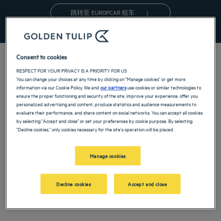
跳转至 EUROPCAR 租车
Consent to cookies
RESPECT FOR YOUR PRIVACY IS A PRIORITY FOR US
You can change your choices at any time by clicking on "Manage cookies" or get more
information via our Cookie Policy. We and
our partners
use cookies or similar technologies to
ensure the proper functioning and security of the site, improve your experience, offer you
personalized advertising and content, produce statistics and audience measurements to
evaluate their performance, and share content on social networks. You can accept all cookies
by selecting "Accept and close" or set your preferences by cookie purpose. By selecting
郁锦香 香客户获
"Decline cookies," only cookies necessary for the site's operation will be placed.
Manage cookies
得的优惠
Decline cookies
Accept and close