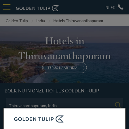
NL/€
Golden Tulip
India
Hotels Thiruvananthapuram
Hotels in
Thiruvananthapuram
TERUG NAAR INDIA
BOEK NU IN ONZE HOTELS GOLDEN TULIP