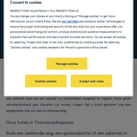
Consent to cookies
Navigate forward to interact with the calendar and select a date. Press the ques
Navigate backward to interact with the ca
RESPECT FOR YOUR PRIVACY IS A PRIORITY FOR US
You can change your choices at any time by clicking on "Manage cookies" or get more
information via our Cookie Policy. We and
our partners
use cookies or similar technologies to
Voeg kortingscode toe
ensure the proper functioning and security of the site, improve your experience, offer you
personalized advertising and content, produce statistics and audience measurements to
evaluate their performance, and share content on social networks. You can accept all cookies
by selecting "Accept and close" or set your preferences by cookie purpose. By selecting
ZOEK EEN HOTEL
"Decline cookies," only cookies necessary for the site's operation will be placed.
Manage cookies
Decline cookies
Accept and close
Onze Golden Tulip hotels verwelkomen u in Thiruvananthapuram. Restaurants,
parkeergelegenheid, vergaderruimte beschikbaar, comfortabele kamers: we doen
ons uiterste best om uw verblijf zo comfortabel mogelijk te maken. Onze grote
verscheidenheid aan diensten zal ervoor zorgen dat u kunt genieten van een
aangename tijd vol rust en ontspanning.
Onze hotels in Thiruvananthapuram
Boek een weekendje weg, een gezinsvakantie of een zakenreis in