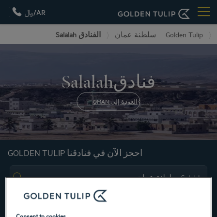
AR/﷼
الفنادق Salalah
سلطنة عمان
Golden Tulip
فنادقSalalah
العودة إلى OMAN
احجز الآن في فنادقنا GOLDEN TULIP
Consent to cookies