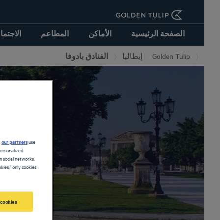
الصفحة الرئيسية
الأماكن
المطاعم
الاجتما
الفنادق بادوفا
إيطاليا
Golden Tulip
d
our partners
use
personalized
 social networks.
kies," only cookies
 cookies