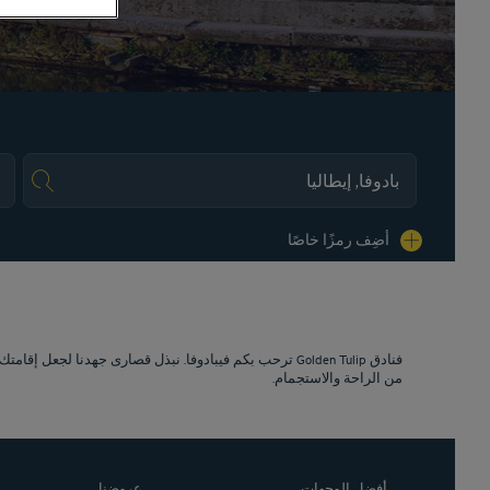
es.
أضِف رمزًا خاصًا
ترحب بكم فيبادوفا. نبذل قصارى جهدنا لجعل إقامتك مر
من الراحة والاستجمام.
أفضل الوجهات
عروضنا