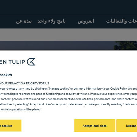
عات والفعاليات
العروض
نامج ولاء واحد
نبذة عن
cookies
الفنادق في بادوفا
YOUR PRIVACY IS A PRIORITY FOR US
your choices at any time by clicking on "Manage cookies" or get more information via our Cookie Policy. We an
lar technologies to ensure the proper functioning and security of the site, improve your experience, offer you 
 content, produce statistics and audience measurements to evaluate their performance, and share content on
all cookies by selecting "Accept and close" or set your preferences by cookie purpose. By selecting "Decline coo
he site's operation will be placed.
العودة إلى صفحة الإمارات إيطاليا
 cookies
Accept and close
Decline