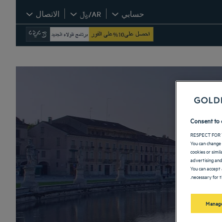
حسابي
AR/﷼
الاتصال
Consent to 
RESPECT FOR 
You can change 
cookies or simi
advertising and
You can accept 
necessary for t
Manage