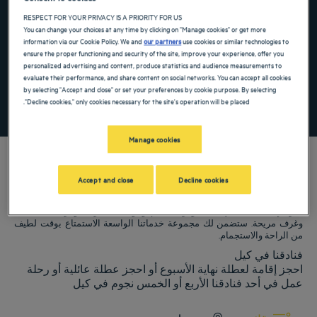
the keyboard shortcuts for changing dates.
te. Press the question mark key to get the keyboard shortcuts for changing dates.
RESPECT FOR YOUR PRIVACY IS A PRIORITY FOR US
You can change your choices at any time by clicking on "Manage cookies" or get more
information via our Cookie Policy. We and
our partners
use cookies or similar technologies to
ensure the proper functioning and security of the site, improve your experience, offer you
أضِف رمزًا خاصًا
personalized advertising and content, produce statistics and audience measurements to
evaluate their performance, and share content on social networks. You can accept all cookies
by selecting "Accept and close" or set your preferences by cookie purpose. By selecting
"Decline cookies," only cookies necessary for the site's operation will be placed.
ابحث عن فندق
Manage cookies
Accept and close
Decline cookies
فنادق Golden Tulip ترحب بكم فيكيل. نبذل قصارى جهدنا لجعل إقامتك مريحة
قدر الإمكان، بما في ذلك توفر مطاعم ومواقف سيارات وغرف اجتماعات
وغرف مريحة. ستضمن لك مجموعة خدماتنا الواسعة الاستمتاع بوقت لطيف
من الراحة والاستجمام.
فنادقنا في كيل
احجز إقامة لعطلة نهاية الأسبوع أو احجز عطلة عائلية أو رحلة
عمل في أحد فنادقنا الأربع أو الخمس نجوم في كيل