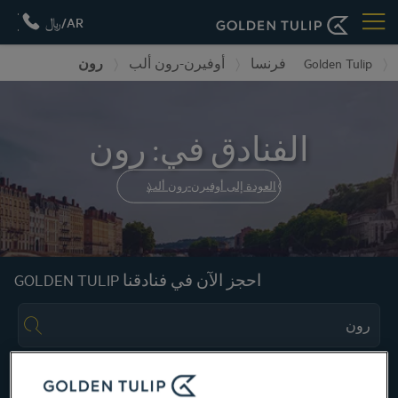
AR/﷼
رون
أوفيرن-رون ألب
فرنسا
Golden Tulip
الفنادق في: رون
العودة إلى أوفيرن-رون ألب
احجز الآن في فنادقنا GOLDEN TULIP