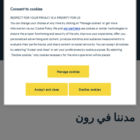
the keyboard shortcuts for changing dates.
te. Press the question mark key to get the keyboard shortcuts for changing dates.
Consent to cookies
RESPECT FOR YOUR PRIVACY IS A PRIORITY FOR US
You can change your choices at any time by clicking on "Manage cookies" or get more
أضِف رمزًا خاصًا
information via our Cookie Policy. We and
our partners
use cookies or similar technologies to
ensure the proper functioning and security of the site, improve your experience, offer you
personalized advertising and content, produce statistics and audience measurements to
evaluate their performance, and share content on social networks. You can accept all cookies
ابحث عن فندق
by selecting "Accept and close" or set your preferences by cookie purpose. By selecting
"Decline cookies," only cookies necessary for the site's operation will be placed.
Manage cookies
. تمتع لأقصى درجة بخدماتنا الترفيهية الواسعة وغرفنا المصممة لتوفير
Accept and close
Decline cookies
الراحة.رون. تمتع لأقصى درجة بخدماتنا الترفيهية الواسعة وغرفنا المصممة
لتوفير الراحة.
مدننا في رون