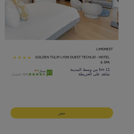
LIMONEST
GOLDEN TULIP LYON OUEST TECHLID - HOTEL
& SPA
11 km من وسط المدينة
ممتاز
4.7
شاهد على الخريطة
2600 التعليقات
فنادق أبو ظبيفنادق
فنادق الخبر
فنادق بورجومي
حجز
فنادق القاهرة
فنادق الدوحة
فنادق دبي