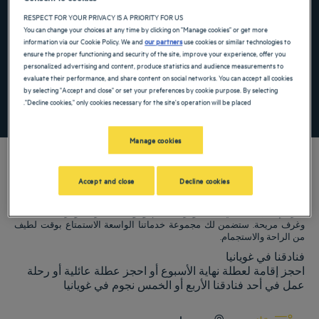
the keyboard shortcuts for changing dates.
te. Press the question mark key to get the keyboard shortcuts for changing dates.
RESPECT FOR YOUR PRIVACY IS A PRIORITY FOR US
You can change your choices at any time by clicking on "Manage cookies" or get more
information via our Cookie Policy. We and
our partners
use cookies or similar technologies to
ensure the proper functioning and security of the site, improve your experience, offer you
أضِف رمزًا خاصًا
personalized advertising and content, produce statistics and audience measurements to
evaluate their performance, and share content on social networks. You can accept all cookies
by selecting "Accept and close" or set your preferences by cookie purpose. By selecting
"Decline cookies," only cookies necessary for the site's operation will be placed.
ابحث عن فندق
Manage cookies
Accept and close
Decline cookies
فنادق Golden Tulip ترحب بكم فيغويانيا. نبذل قصارى جهدنا لجعل إقامتك مريحة
قدر الإمكان، بما في ذلك توفر مطاعم ومواقف سيارات وغرف اجتماعات
وغرف مريحة. ستضمن لك مجموعة خدماتنا الواسعة الاستمتاع بوقت لطيف
من الراحة والاستجمام.
فنادقنا في غويانيا
احجز إقامة لعطلة نهاية الأسبوع أو احجز عطلة عائلية أو رحلة
عمل في أحد فنادقنا الأربع أو الخمس نجوم في غويانيا