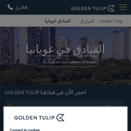
AR/﷼
Golden Tulip
البرازيل
الفنادق غويانيا
الفنادق في غويانيا
العودة إلى صفحة الإمارات البرازيل
احجز الآن في فنادقنا GOLDEN TULIP
Consent to cookies