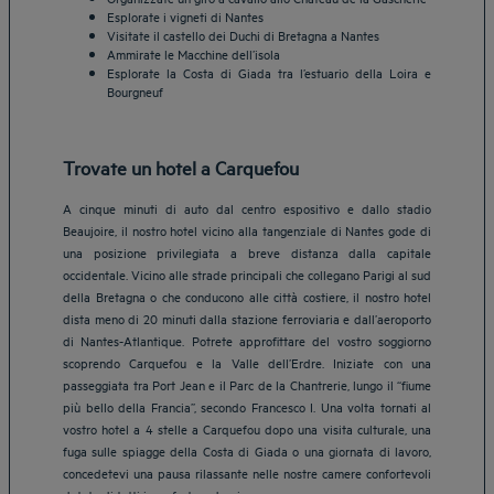
Esplorate i vigneti di Nantes
Visitate il castello dei Duchi di Bretagna a Nantes
Ammirate le Macchine dell’isola
Esplorate la Costa di Giada tra l’estuario della Loira e
Bourgneuf
Trovate un hotel a Carquefou
A cinque minuti di auto dal centro espositivo e dallo stadio
Beaujoire, il nostro hotel vicino alla tangenziale di Nantes gode di
una posizione privilegiata a breve distanza dalla capitale
occidentale. Vicino alle strade principali che collegano Parigi al sud
della Bretagna o che conducono alle città costiere, il nostro hotel
dista meno di 20 minuti dalla stazione ferroviaria e dall’aeroporto
di Nantes-Atlantique. Potrete approfittare del vostro soggiorno
scoprendo Carquefou e la Valle dell’Erdre. Iniziate con una
passeggiata tra Port Jean e il Parc de la Chantrerie, lungo il “fiume
più bello della Francia”, secondo Francesco I. Una volta tornati al
vostro hotel a 4 stelle a Carquefou dopo una visita culturale, una
Hotels Aix-les-Bains
fuga sulle spiagge della Costa di Giada o una giornata di lavoro,
concedetevi una pausa rilassante nelle nostre camere confortevoli
Hotels Marseille