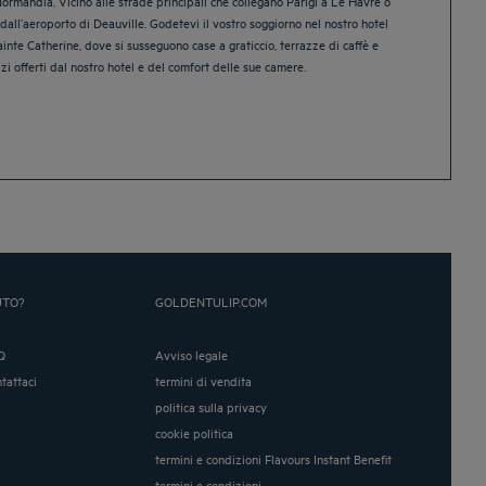
 Normandia. Vicino alle strade principali che collegano Parigi a Le Havre o
 dall’aeroporto di Deauville. Godetevi il vostro soggiorno nel nostro hotel
ainte Catherine, dove si susseguono case a graticcio, terrazze di caffè e
zi offerti dal nostro hotel e del comfort delle sue camere.
UTO?
GOLDENTULIP.COM
Q
Avviso legale
ntattaci
termini di vendita
politica sulla privacy
cookie politica
termini e condizioni Flavours Instant Benefit
termini e condizioni