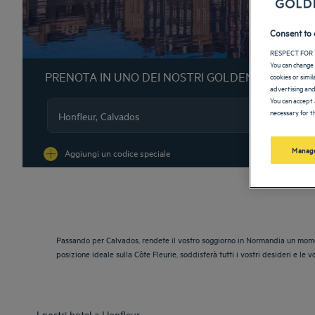
Consent to 
RESPECT FOR 
You can change 
PRENOTA IN UNO DEI NOSTRI GOLDEN TULIP HO
cookies or simi
advertising and
You can accept 
necessary for th
Na
Manage
Aggiungi un codice speciale
Passando per Calvados, rendete il vostro soggiorno in Normandia un momento 
posizione ideale sulla Côte Fleurie, soddisferà tutti i vostri desideri e le v
I nostri hotel a Honfleur