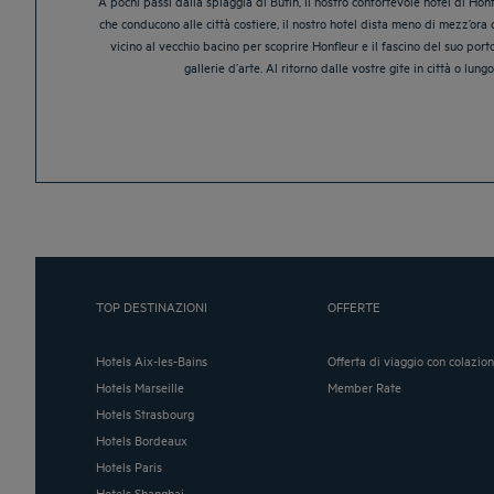
A pochi passi dalla spiaggia di Butin, il nostro confortevole hotel di Hon
che conducono alle città costiere, il nostro hotel dista meno di mezz’ora 
vicino al vecchio bacino per scoprire Honfleur e il fascino del suo port
gallerie d’arte. Al ritorno dalle vostre gite in città o l
TOP DESTINAZIONI
OFFERTE
Hotels Aix-les-Bains
Offerta di viaggio con colazio
Hotels Marseille
Member Rate
Hotels Strasbourg
Hotels Bordeaux
Hotels Paris
Hotels Shanghai