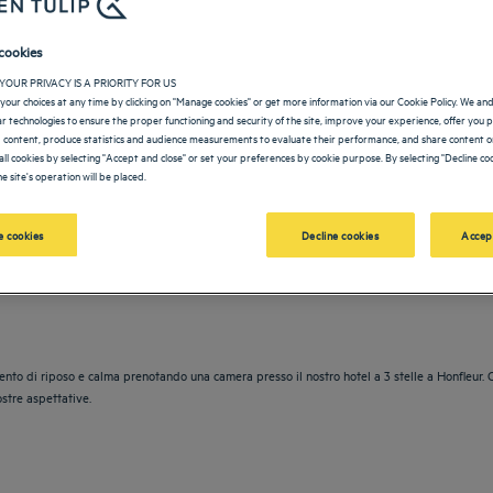
cookies
YOUR PRIVACY IS A PRIORITY FOR US
your choices at any time by clicking on "Manage cookies" or get more information via our Cookie Policy. We an
TEL
lar technologies to ensure the proper functioning and security of the site, improve your experience, offer you 
 content, produce statistics and audience measurements to evaluate their performance, and share content on
all cookies by selecting "Accept and close" or set your preferences by cookie purpose. By selecting "Decline coo
e site's operation will be placed.
vigate forward to interact with the calendar and select a date. Press the question m
Navigate backward to interact with the calendar and sele
 cookies
Decline cookies
Accep
di riposo e calma prenotando una camera presso il nostro hotel a 3 stelle a Honfleur. Che s
ostre aspettative.