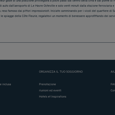
fleur gode di una posizione privilegiata a pochi passi dal centro della città e dal ponte di
di auto dall’aeroporto di Le Havre Octeville e solo venti minuti dalla stazione ferroviaria e
o, reso famoso dai pittori impressionisti. Iniziate camminando per i vicoli del quartiere di S
ungo le spiagge della Côte Fleurie, regalatevi un momento di benessere approfittando dei servi
ORGANIZZA IL TUO SOGGIORNO
AI
ne inclusa
Prenotazione
FA
riunioni ed eventi
Co
Hotels et Inspirations