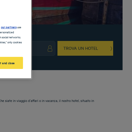
d
our partners
use
personalized
 social networks.
kies," only cookies
TROVA UN HOTEL
ark key to get the keyboard shortcuts for changing dates.
ct a date. Press the question mark key to get the keyboard shortcuts for changing da
t and close
iate in viaggio d’affari o in vacanza, il nostro hotel, situato in