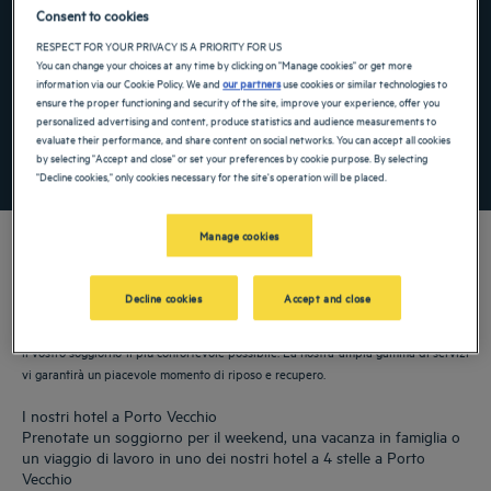
Navigate forward to interact with the calendar and select a date. Press the ques
Navigate backward to interact with the ca
Consent to cookies
RESPECT FOR YOUR PRIVACY IS A PRIORITY FOR US
You can change your choices at any time by clicking on "Manage cookies" or get more
information via our Cookie Policy. We and
our partners
use cookies or similar technologies to
Aggiungi un codice speciale
ensure the proper functioning and security of the site, improve your experience, offer you
personalized advertising and content, produce statistics and audience measurements to
evaluate their performance, and share content on social networks. You can accept all cookies
by selecting "Accept and close" or set your preferences by cookie purpose. By selecting
TROVA UN HOTEL
"Decline cookies," only cookies necessary for the site's operation will be placed.
Manage cookies
Decline cookies
Accept and close
I nostri hotel Golden Tulip vi danno il benvenuto a Porto Vecchio. Ristoranti,
parcheggio, sala riunioni, camere comode: facciamo del nostro meglio per rendere
il vostro soggiorno il più confortevole possibile. La nostra ampia gamma di servizi
vi garantirà un piacevole momento di riposo e recupero.
I nostri hotel a Porto Vecchio
Prenotate un soggiorno per il weekend, una vacanza in famiglia o
un viaggio di lavoro in uno dei nostri hotel a 4 stelle a Porto
Vecchio