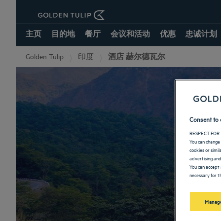
主页
目的地
餐厅
会议和活动
优惠
忠诚计划
Golden Tulip
印度
酒店 赫尔德瓦尔
Consent to 
RESPECT FOR 
You can change 
cookies or simi
advertising and
You can accept 
necessary for th
Manage