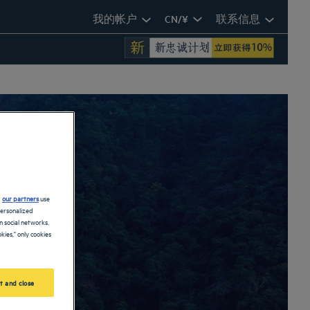
我的帐户
CN/¥
联系信息
d
our partners
use
personalized
 social networks.
kies," only cookies
t and close