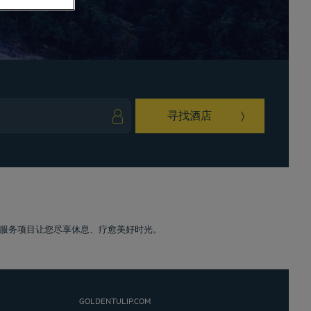
寻找酒店
ark key to get the keyboard shortcuts for changing dates.
ct a date. Press the question mark key to get the keyboard shortcuts for changing da
服务项目让您尽享休息、疗愈美好时光。
GOLDENTULIP.COM