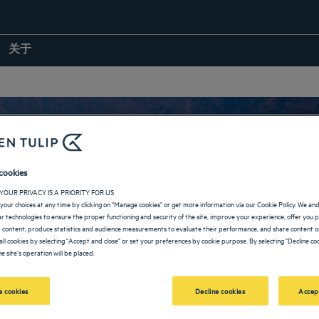
关于
cookies
赫尔德瓦尔的酒店
YOUR PRIVACY IS A PRIORITY FOR US
your choices at any time by clicking on "Manage cookies" or get more information via our Cookie Policy. We an
lar technologies to ensure the proper functioning and security of the site, improve your experience, offer you 
 content, produce statistics and audience measurements to evaluate their performance, and share content on
all cookies by selecting "Accept and close" or set your preferences by cookie purpose. By selecting "Decline coo
e site's operation will be placed.
返回印度页面
 cookies
Decline cookies
Accep