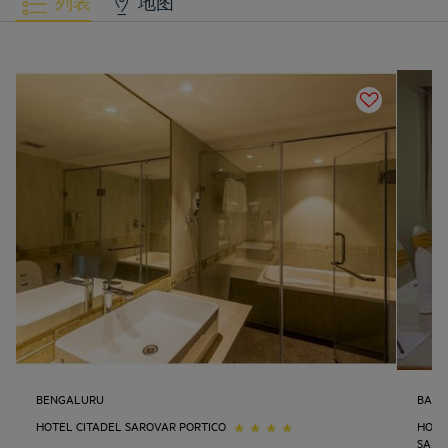
列表
地图
BENGALURU
BANG
HOTEL CITADEL SAROVAR PORTICO
HOTE
SARO