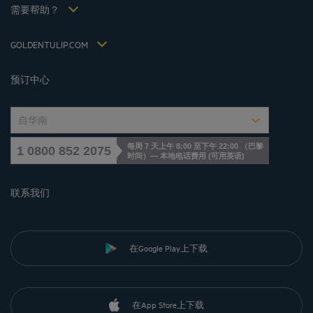
税收政策 2021
需要帮助？
常见问答
招贤纳士
联系我们
Jin Jiang International
GOLDENTULIP.COM
Cookies management
预订中心
自华南
每周 7 天上午 8:00 至下午 22:00 （巴黎
1 0800 852 2075
时间）— 本地电话费用
(
可用英语
)
联系我们
在Google Play上下载
在App Store上下载