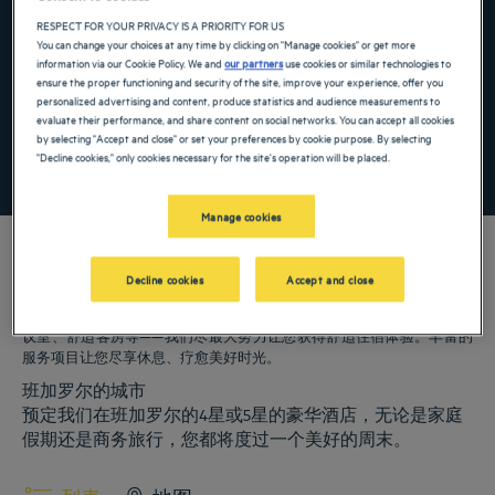
Navigate forward to interact with the calendar and select a date. Press the ques
Navigate backward to interact with the ca
RESPECT FOR YOUR PRIVACY IS A PRIORITY FOR US
You can change your choices at any time by clicking on "Manage cookies" or get more
information via our Cookie Policy. We and
our partners
use cookies or similar technologies to
ensure the proper functioning and security of the site, improve your experience, offer you
添加特惠代码
personalized advertising and content, produce statistics and audience measurements to
evaluate their performance, and share content on social networks. You can accept all cookies
by selecting "Accept and close" or set your preferences by cookie purpose. By selecting
"Decline cookies," only cookies necessary for the site's operation will be placed.
寻找酒店
Manage cookies
Decline cookies
Accept and close
我们的郁锦香酒店欢迎您来访班加罗尔。为您提供餐厅、泊车服务、会
议室、舒适客房等——我们尽最大努力让您获得舒适住宿体验。丰富的
服务项目让您尽享休息、疗愈美好时光。
班加罗尔的城市
预定我们在班加罗尔的4星或5星的豪华酒店，无论是家庭
假期还是商务旅行，您都将度过一个美好的周末。