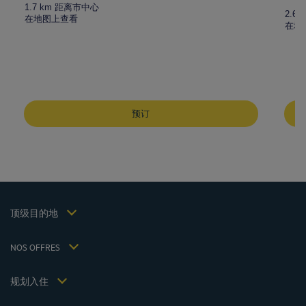
1.7 km 距离市中心
2.6
在地图上查看
在地
成都酒店
峨嵋山酒店
预订
昆明酒店
巴黎酒店
仁川酒店
法律声明
上海酒店
条款和条件
台湾酒店
个人数据政策
顶级目的地
Hôtels Saint-Malo
Cookie 政策
Hôtels Lyon
Flavours Instant Benefit 通用使用条款和条件
NOS OFFRES
逍遥游优惠（含早餐）
条款和条件
会员费率
我的预订
Politiques de taxes 2023
规划入住
会议和活动
Politiques de taxes 2022
Hôtels et Inspirations