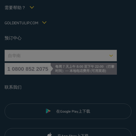
Hôtels et Inspirations
税收政策 2021
需要帮助？
常见问答
招贤纳士
联系我们
Jin Jiang International
GOLDENTULIP.COM
Cookies management
预订中心
自华南
每周 7 天上午 8:00 至下午 22:00 （巴黎
1 0800 852 2075
时间）— 本地电话费用
(
可用英语
)
联系我们
在Google Play上下载
在App Store上下载