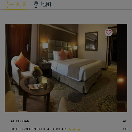
列表
地图
AL KHOBAR
AL K
HOTEL GOLDEN TULIP AL KHOBAR
GOLD