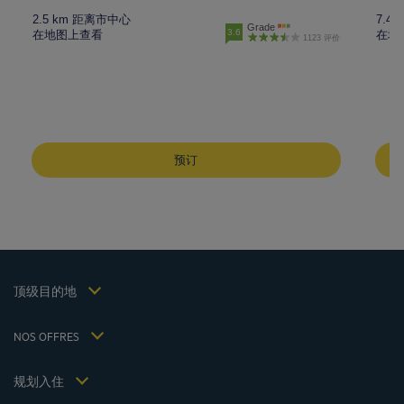
2.5 km 距离市中心
7.4
Grade
3.6
在地图上查看
在地
1123 评价
成都酒店
峨嵋山酒店
预订
昆明酒店
巴黎酒店
仁川酒店
法律声明
上海酒店
条款和条件
台湾酒店
个人数据政策
顶级目的地
Hôtels Saint-Malo
Cookie 政策
Hôtels Lyon
Flavours Instant Benefit 通用使用条款和条件
NOS OFFRES
逍遥游优惠（含早餐）
条款和条件
会员费率
我的预订
Politiques de taxes 2023
规划入住
会议和活动
Politiques de taxes 2022