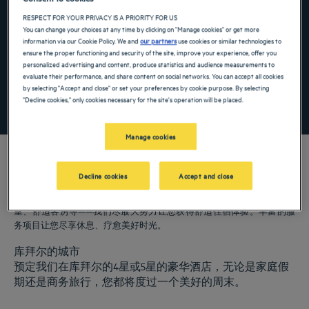
Navigate forward to interact with the calendar and select a date. Press the ques
Navigate backward to interact with the ca
RESPECT FOR YOUR PRIVACY IS A PRIORITY FOR US
You can change your choices at any time by clicking on "Manage cookies" or get more
information via our Cookie Policy. We and
our partners
use cookies or similar technologies to
ensure the proper functioning and security of the site, improve your experience, offer you
添加特惠代码
personalized advertising and content, produce statistics and audience measurements to
evaluate their performance, and share content on social networks. You can accept all cookies
by selecting "Accept and close" or set your preferences by cookie purpose. By selecting
"Decline cookies," only cookies necessary for the site's operation will be placed.
寻找酒店
Manage cookies
Decline cookies
Accept and close
我们的郁锦香酒店欢迎您来访库拜尔。为您提供餐厅、泊车服务、会议
室、舒适客房等——我们尽最大努力让您获得舒适住宿体验。丰富的服
务项目让您尽享休息、疗愈美好时光。
库拜尔的城市
预定我们在库拜尔的4星或5星的豪华酒店，无论是家庭假
期还是商务旅行，您都将度过一个美好的周末。