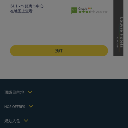
34.1 km 距离市中心
Grade
3.5
在地图上查看
2996 评价
成都酒店
峨嵋山酒店
预订
昆明酒店
巴黎酒店
仁川酒店
法律声明
上海酒店
条款和条件
台湾酒店
个人数据政策
顶级目的地
Hôtels Saint-Malo
Cookie 政策
Hôtels Lyon
Flavours Instant Benefit 通用使用条款和条件
NOS OFFRES
逍遥游优惠（含早餐）
条款和条件
会员费率
我的预订
Politiques de taxes 2023
规划入住
会议和活动
Politiques de taxes 2022