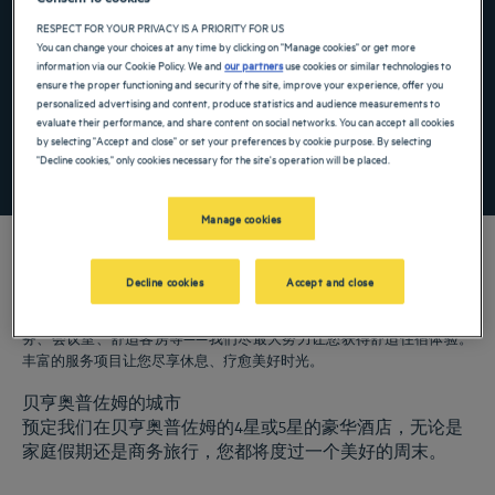
Navigate forward to interact with the calendar and select a date. Press the ques
Navigate backward to interact with the ca
RESPECT FOR YOUR PRIVACY IS A PRIORITY FOR US
You can change your choices at any time by clicking on "Manage cookies" or get more
information via our Cookie Policy. We and
our partners
use cookies or similar technologies to
ensure the proper functioning and security of the site, improve your experience, offer you
添加特惠代码
personalized advertising and content, produce statistics and audience measurements to
evaluate their performance, and share content on social networks. You can accept all cookies
by selecting "Accept and close" or set your preferences by cookie purpose. By selecting
"Decline cookies," only cookies necessary for the site's operation will be placed.
寻找酒店
Manage cookies
Decline cookies
Accept and close
我们的郁锦香酒店欢迎您来访贝亨奥普佐姆。为您提供餐厅、泊车服
务、会议室、舒适客房等——我们尽最大努力让您获得舒适住宿体验。
丰富的服务项目让您尽享休息、疗愈美好时光。
贝亨奥普佐姆的城市
预定我们在贝亨奥普佐姆的4星或5星的豪华酒店，无论是
家庭假期还是商务旅行，您都将度过一个美好的周末。