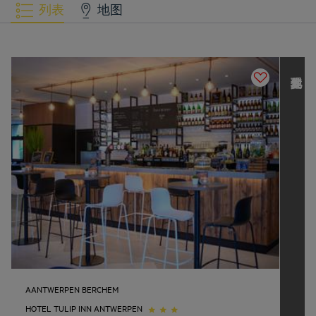
列表
地图
发现其他 L
o
u
v
r
e
H
o
t
e
l
s
G
r
o
u
p
AANTWERPEN BERCHEM
HOTEL TULIP INN ANTWERPEN