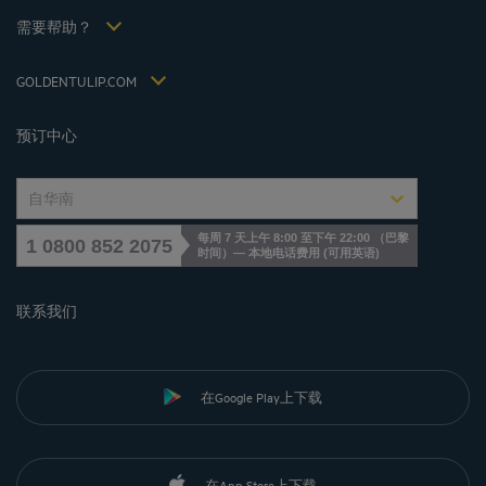
Hôtels et Inspirations
税收政策 2021
需要帮助？
常见问答
招贤纳士
联系我们
Jin Jiang International
GOLDENTULIP.COM
Cookies management
预订中心
自华南
每周 7 天上午 8:00 至下午 22:00 （巴黎
1 0800 852 2075
时间）— 本地电话费用
(
可用英语
)
联系我们
在Google Play上下载
在App Store上下载